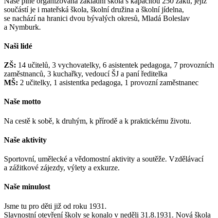
Naše plně organizovaná základní škola s kapacitou 250 žáků, jejíž
součástí je i mateřská škola, školní družina a školní jídelna,
se nachází na hranici dvou bývalých okresů, Mladá Boleslav
a Nymburk.
Naši lidé
ZŠ:
14 učitelů, 3 vychovatelky, 6 asistentek pedagoga, 7 provozních
zaměstnanců, 3 kuchařky, vedoucí ŠJ a paní ředitelka
MŠ:
2 učitelky, 1 asistentka pedagoga, 1 provozní zaměstnanec
Naše motto
Na cestě k sobě, k druhým, k přírodě a k praktickému životu.
Naše aktivity
Sportovní, umělecké a vědomostní aktivity a soutěže. Vzdělávací
a zážitkové zájezdy, výlety a exkurze.
Naše minulost
Jsme tu pro děti již od roku 1931.
Slavnostní otevření školy se konalo v neděli 31.8.1931. Nová škola