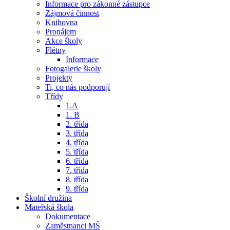
Informace pro zákonné zástupce
Zájmová činnost
Knihovna
Pronájem
Akce školy
Flétny
Informace
Fotogalerie školy
Projekty
Ti, co nás podporují
Třídy
1.A
1. B
2. třída
3. třída
4. třída
5. třída
6. třída
7. třída
8. třída
9. třída
Školní družina
Mateřská škola
Dokumentace
Zaměstnanci MŠ