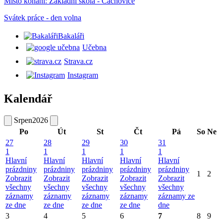
Místo konání:
Základní škola - Čachovice
Svátek práce - den volna
Bakaláři
Učebna
Strava.cz
Instagram
Kalendář
Srpen
2026
Po
Út
St
Čt
Pá
So
Ne
27
28
29
30
31
1
1
1
1
1
Hlavní
Hlavní
Hlavní
Hlavní
Hlavní
prázdniny
prázdniny
prázdniny
prázdniny
prázdniny
1
2
Zobrazit
Zobrazit
Zobrazit
Zobrazit
Zobrazit
všechny
všechny
všechny
všechny
všechny
záznamy
záznamy
záznamy
záznamy
záznamy ze
ze dne
ze dne
ze dne
ze dne
dne
3
4
5
6
7
8
9