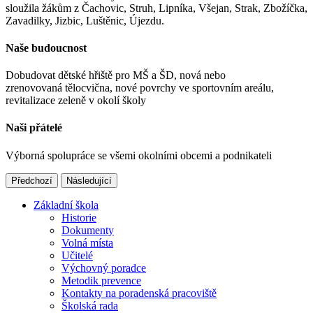
sloužila žákům z Čachovic, Struh, Lipníka, Všejan, Strak, Zbožíčka,
Zavadilky, Jizbic, Luštěnic, Újezdu.
Naše budoucnost
Dobudovat dětské hřiště pro MŠ a ŠD, nová nebo
zrenovovaná tělocvična, nové povrchy ve sportovním areálu,
revitalizace zeleně v okolí školy
Naši přátelé
Výborná spolupráce se všemi okolními obcemi a podnikateli
Předchozí
Následující
Základní škola
Historie
Dokumenty
Volná místa
Učitelé
Výchovný poradce
Metodik prevence
Kontakty na poradenská pracoviště
Školská rada