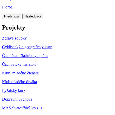
Florbal
Předchozí
Následující
Projekty
Zdravé zoubky
Cyklistický a geografický kurz
Čachiáda - školní olympiáda
Čachovický maraton
Klub mladého čtenáře
Klub mladého diváka
Lyžařský kurz
Dopravní výchova
MAS Svatojiřský les z. s.