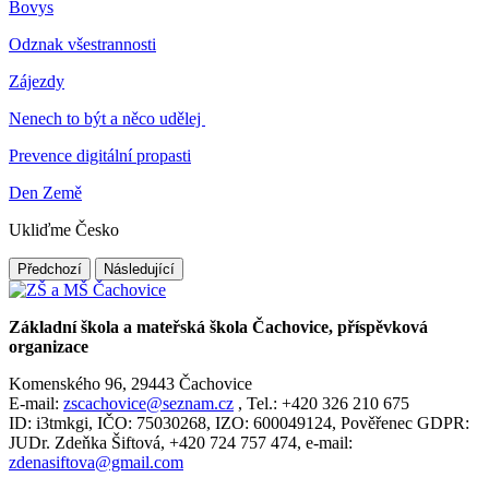
Bovys
Odznak všestrannosti
Zájezdy
Nenech to být a něco udělej
Prevence digitální propasti
Den Země
Ukliďme Česko
Předchozí
Následující
Základní škola a mateřská škola Čachovice, příspěvková
organizace
Komenského 96, 29443 Čachovice
E-mail:
zscachovice@seznam.cz
, Tel.: +420 326 210 675
ID: i3tmkgi, IČO: 75030268, IZO: 600049124, Pověřenec GDPR:
JUDr. Zdeňka Šiftová, +420 724 757 474, e-mail:
zdenasiftova@gmail.com