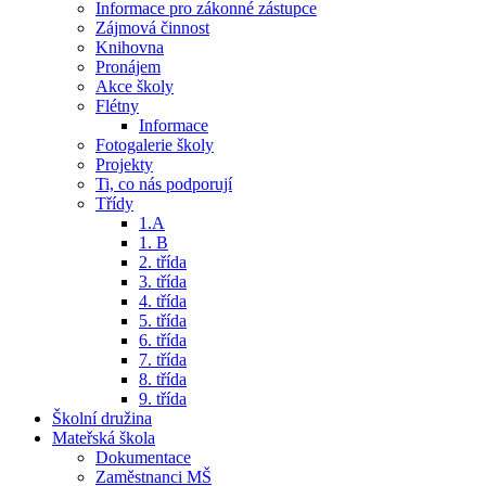
Informace pro zákonné zástupce
Zájmová činnost
Knihovna
Pronájem
Akce školy
Flétny
Informace
Fotogalerie školy
Projekty
Ti, co nás podporují
Třídy
1.A
1. B
2. třída
3. třída
4. třída
5. třída
6. třída
7. třída
8. třída
9. třída
Školní družina
Mateřská škola
Dokumentace
Zaměstnanci MŠ