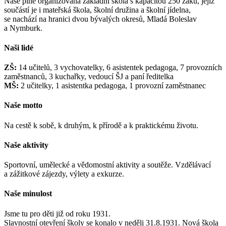
Naše plně organizovaná základní škola s kapacitou 250 žáků, jejíž
součástí je i mateřská škola, školní družina a školní jídelna,
se nachází na hranici dvou bývalých okresů, Mladá Boleslav
a Nymburk.
Naši lidé
ZŠ:
14 učitelů, 3 vychovatelky, 6 asistentek pedagoga, 7 provozních
zaměstnanců, 3 kuchařky, vedoucí ŠJ a paní ředitelka
MŠ:
2 učitelky, 1 asistentka pedagoga, 1 provozní zaměstnanec
Naše motto
Na cestě k sobě, k druhým, k přírodě a k praktickému životu.
Naše aktivity
Sportovní, umělecké a vědomostní aktivity a soutěže. Vzdělávací
a zážitkové zájezdy, výlety a exkurze.
Naše minulost
Jsme tu pro děti již od roku 1931.
Slavnostní otevření školy se konalo v neděli 31.8.1931. Nová škola