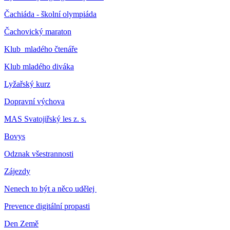
Čachiáda - školní olympiáda
Čachovický maraton
Klub mladého čtenáře
Klub mladého diváka
Lyžařský kurz
Dopravní výchova
MAS Svatojiřský les z. s.
Bovys
Odznak všestrannosti
Zájezdy
Nenech to být a něco udělej
Prevence digitální propasti
Den Země