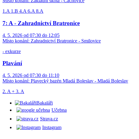
Místo konání:
Základní škola - Čachovice
1.A 1.B 4.A 6.A 8.A
7: A - Zahradnictví Bratronice
4. 5. 2026 od 07:30 do 12:05
Místo konání:
Zahradnictví Bratronice - Smilovice
- exkurze
Plavání
4. 5. 2026 od 07:30 do 11:10
Místo konání:
Plavecký bazén Mladá Boleslav - Mladá Boleslav
2. A + 3. A
Bakaláři
Učebna
Strava.cz
Instagram