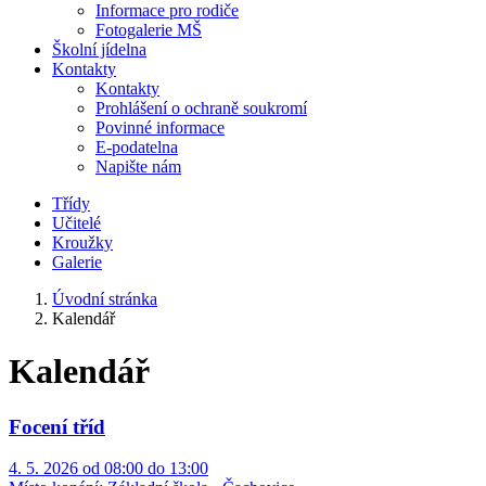
Informace pro rodiče
Fotogalerie MŠ
Školní jídelna
Kontakty
Kontakty
Prohlášení o ochraně soukromí
Povinné informace
E-podatelna
Napište nám
Třídy
Učitelé
Kroužky
Galerie
Úvodní stránka
Kalendář
Kalendář
Focení tříd
4. 5. 2026 od 08:00 do 13:00