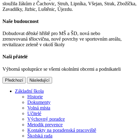
sloužila žákům z Čachovic, Struh, Lipníka, Všejan, Strak, Zbožíčka,
Zavadilky, Jizbic, Luštěnic, Újezdu.
Naše budoucnost
Dobudovat dětské hřiště pro MŠ a ŠD, nová nebo
zrenovovaná tělocvična, nové povrchy ve sportovním areálu,
revitalizace zeleně v okolí školy
Naši přátelé
Výborná spolupráce se všemi okolními obcemi a podnikateli
Předchozí
Následující
Základní škola
Historie
Dokumenty
Volná místa
Učitelé
Výchovný poradce
Metodik prevence
Kontakty na poradenská pracoviště
Školská rada