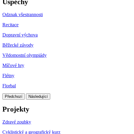
Úspěchy
Odznak všestrannosti
Recitace
Dopravní výchova
Běžecké závody
Vědomostní olympiády
Míčové hry
Flétny
Florbal
Předchozí
Následující
Projekty
Zdravé zoubky
Cyklistický a geografický kurz