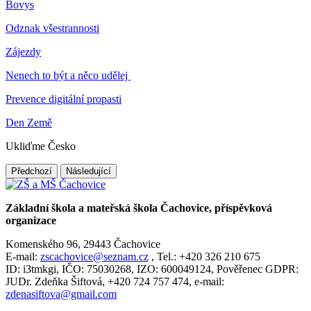
Bovys
Odznak všestrannosti
Zájezdy
Nenech to být a něco udělej
Prevence digitální propasti
Den Země
Ukliďme Česko
Předchozí
Následující
Základní škola a mateřská škola Čachovice, příspěvková
organizace
Komenského 96, 29443 Čachovice
E-mail:
zscachovice@seznam.cz
, Tel.: +420 326 210 675
ID: i3tmkgi, IČO: 75030268, IZO: 600049124, Pověřenec GDPR:
JUDr. Zdeňka Šiftová, +420 724 757 474, e-mail:
zdenasiftova@gmail.com