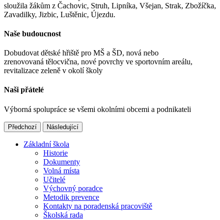
sloužila žákům z Čachovic, Struh, Lipníka, Všejan, Strak, Zbožíčka,
Zavadilky, Jizbic, Luštěnic, Újezdu.
Naše budoucnost
Dobudovat dětské hřiště pro MŠ a ŠD, nová nebo
zrenovovaná tělocvična, nové povrchy ve sportovním areálu,
revitalizace zeleně v okolí školy
Naši přátelé
Výborná spolupráce se všemi okolními obcemi a podnikateli
Předchozí
Následující
Základní škola
Historie
Dokumenty
Volná místa
Učitelé
Výchovný poradce
Metodik prevence
Kontakty na poradenská pracoviště
Školská rada