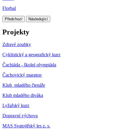
Florbal
Předchozí
Následující
Projekty
Zdravé zoubky
Cyklistický a geografický kurz
Čachiáda - školní olympiáda
Čachovický maraton
Klub mladého čtenáře
Klub mladého diváka
Lyžařský kurz
Dopravní výchova
MAS Svatojiřský les z. s.