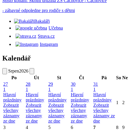
Místo konání:
Školní družina ZŠ Čachovice - Čachovice
- zábavné odpoledne pro rodiče s dětmi
Bakaláři
Učebna
Strava.cz
Instagram
Kalendář
Srpen
2026
Po
Út
St
Čt
Pá
So
Ne
27
28
29
30
31
1
1
1
1
1
Hlavní
Hlavní
Hlavní
Hlavní
Hlavní
prázdniny
prázdniny
prázdniny
prázdniny
prázdniny
1
2
Zobrazit
Zobrazit
Zobrazit
Zobrazit
Zobrazit
všechny
všechny
všechny
všechny
všechny
záznamy
záznamy
záznamy
záznamy
záznamy ze
ze dne
ze dne
ze dne
ze dne
dne
3
4
5
6
7
8
9