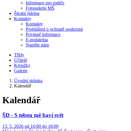
Informace pro rodiče
Fotogalerie MŠ
Školní jídelna
Kontakty
Kontakty
Prohlášení o ochraně soukromí
Povinné informace
E-podatelna
Napište nám
Třídy
Učitelé
Kroužky
Galerie
Úvodní stránka
Kalendář
Kalendář
ŠD - S tebou mě baví svět
13. 5. 2026 od 16:00 do 18:00