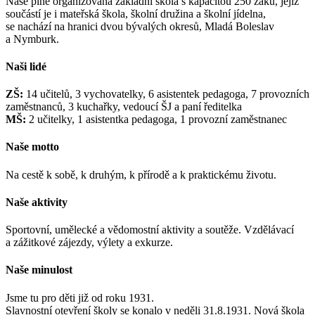
Naše plně organizovaná základní škola s kapacitou 250 žáků, jejíž
součástí je i mateřská škola, školní družina a školní jídelna,
se nachází na hranici dvou bývalých okresů, Mladá Boleslav
a Nymburk.
Naši lidé
ZŠ:
14 učitelů, 3 vychovatelky, 6 asistentek pedagoga, 7 provozních
zaměstnanců, 3 kuchařky, vedoucí ŠJ a paní ředitelka
MŠ:
2 učitelky, 1 asistentka pedagoga, 1 provozní zaměstnanec
Naše motto
Na cestě k sobě, k druhým, k přírodě a k praktickému životu.
Naše aktivity
Sportovní, umělecké a vědomostní aktivity a soutěže. Vzdělávací
a zážitkové zájezdy, výlety a exkurze.
Naše minulost
Jsme tu pro děti již od roku 1931.
Slavnostní otevření školy se konalo v neděli 31.8.1931. Nová škola