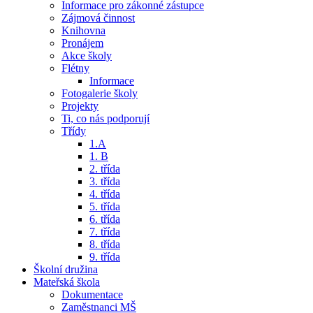
Informace pro zákonné zástupce
Zájmová činnost
Knihovna
Pronájem
Akce školy
Flétny
Informace
Fotogalerie školy
Projekty
Ti, co nás podporují
Třídy
1.A
1. B
2. třída
3. třída
4. třída
5. třída
6. třída
7. třída
8. třída
9. třída
Školní družina
Mateřská škola
Dokumentace
Zaměstnanci MŠ