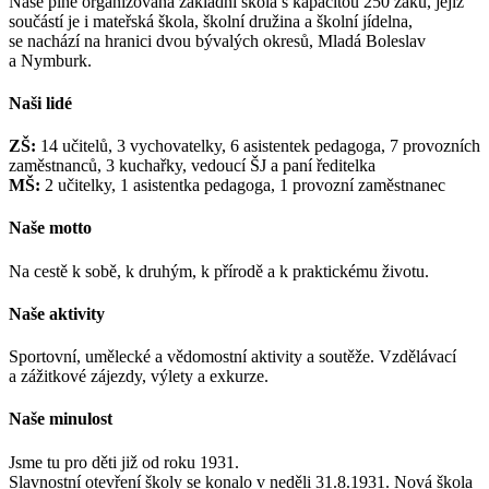
Naše plně organizovaná základní škola s kapacitou 250 žáků, jejíž
součástí je i mateřská škola, školní družina a školní jídelna,
se nachází na hranici dvou bývalých okresů, Mladá Boleslav
a Nymburk.
Naši lidé
ZŠ:
14 učitelů, 3 vychovatelky, 6 asistentek pedagoga, 7 provozních
zaměstnanců, 3 kuchařky, vedoucí ŠJ a paní ředitelka
MŠ:
2 učitelky, 1 asistentka pedagoga, 1 provozní zaměstnanec
Naše motto
Na cestě k sobě, k druhým, k přírodě a k praktickému životu.
Naše aktivity
Sportovní, umělecké a vědomostní aktivity a soutěže. Vzdělávací
a zážitkové zájezdy, výlety a exkurze.
Naše minulost
Jsme tu pro děti již od roku 1931.
Slavnostní otevření školy se konalo v neděli 31.8.1931. Nová škola