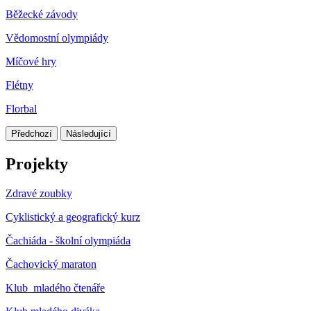
Běžecké závody
Vědomostní olympiády
Míčové hry
Flétny
Florbal
Předchozí
Následující
Projekty
Zdravé zoubky
Cyklistický a geografický kurz
Čachiáda - školní olympiáda
Čachovický maraton
Klub mladého čtenáře