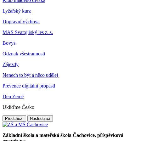
Klub mladého diváka
Lyžařský kurz
Dopravní výchova
MAS Svatojiřský les z. s.
Bovys
Odznak všestrannosti
Zájezdy
Nenech to být a něco udělej
Prevence digitální propasti
Den Země
Ukliďme Česko
Předchozí
Následující
Základní škola a mateřská škola Čachovice, příspěvková
organizace