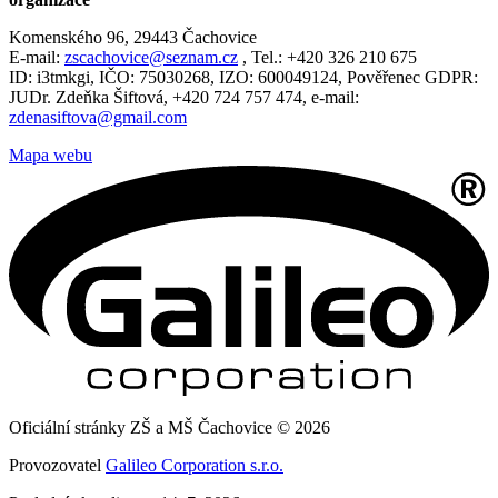
Komenského 96, 29443 Čachovice
E-mail:
zscachovice@seznam.cz
, Tel.: +420 326 210 675
ID: i3tmkgi, IČO: 75030268, IZO: 600049124, Pověřenec GDPR:
JUDr. Zdeňka Šiftová, +420 724 757 474, e-mail:
zdenasiftova@gmail.com
Mapa webu
Oficiální stránky ZŠ a MŠ Čachovice © 2026
Provozovatel
Galileo Corporation s.r.o.