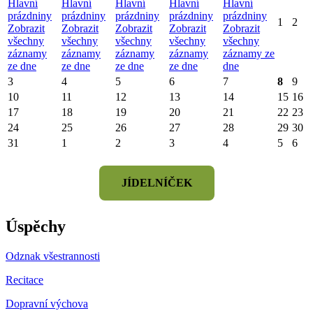
Hlavní
Hlavní
Hlavní
Hlavní
Hlavní
prázdniny
prázdniny
prázdniny
prázdniny
prázdniny
1
2
Zobrazit
Zobrazit
Zobrazit
Zobrazit
Zobrazit
všechny
všechny
všechny
všechny
všechny
záznamy
záznamy
záznamy
záznamy
záznamy ze
ze dne
ze dne
ze dne
ze dne
dne
3
4
5
6
7
8
9
10
11
12
13
14
15
16
17
18
19
20
21
22
23
24
25
26
27
28
29
30
31
1
2
3
4
5
6
JÍDELNÍČEK
Úspěchy
Odznak všestrannosti
Recitace
Dopravní výchova