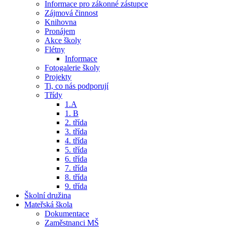
Informace pro zákonné zástupce
Zájmová činnost
Knihovna
Pronájem
Akce školy
Flétny
Informace
Fotogalerie školy
Projekty
Ti, co nás podporují
Třídy
1.A
1. B
2. třída
3. třída
4. třída
5. třída
6. třída
7. třída
8. třída
9. třída
Školní družina
Mateřská škola
Dokumentace
Zaměstnanci MŠ