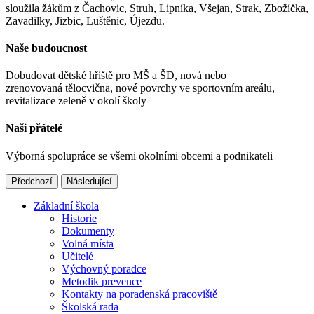
sloužila žákům z Čachovic, Struh, Lipníka, Všejan, Strak, Zbožíčka,
Zavadilky, Jizbic, Luštěnic, Újezdu.
Naše budoucnost
Dobudovat dětské hřiště pro MŠ a ŠD, nová nebo
zrenovovaná tělocvična, nové povrchy ve sportovním areálu,
revitalizace zeleně v okolí školy
Naši přátelé
Výborná spolupráce se všemi okolními obcemi a podnikateli
Předchozí
Následující
Základní škola
Historie
Dokumenty
Volná místa
Učitelé
Výchovný poradce
Metodik prevence
Kontakty na poradenská pracoviště
Školská rada