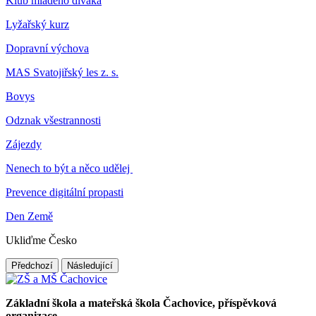
Klub mladého diváka
Lyžařský kurz
Dopravní výchova
MAS Svatojiřský les z. s.
Bovys
Odznak všestrannosti
Zájezdy
Nenech to být a něco udělej
Prevence digitální propasti
Den Země
Ukliďme Česko
Předchozí
Následující
Základní škola a mateřská škola Čachovice, příspěvková
organizace