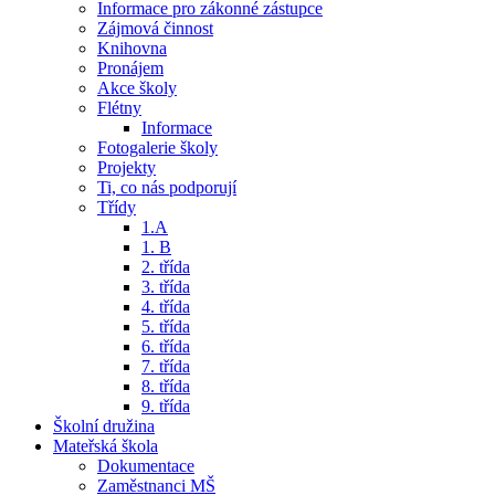
Informace pro zákonné zástupce
Zájmová činnost
Knihovna
Pronájem
Akce školy
Flétny
Informace
Fotogalerie školy
Projekty
Ti, co nás podporují
Třídy
1.A
1. B
2. třída
3. třída
4. třída
5. třída
6. třída
7. třída
8. třída
9. třída
Školní družina
Mateřská škola
Dokumentace
Zaměstnanci MŠ