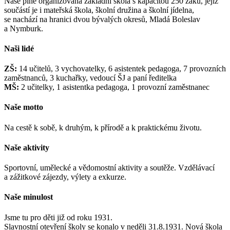
Naše plně organizovaná základní škola s kapacitou 250 žáků, jejíž
součástí je i mateřská škola, školní družina a školní jídelna,
se nachází na hranici dvou bývalých okresů, Mladá Boleslav
a Nymburk.
Naši lidé
ZŠ:
14 učitelů, 3 vychovatelky, 6 asistentek pedagoga, 7 provozních
zaměstnanců, 3 kuchařky, vedoucí ŠJ a paní ředitelka
MŠ:
2 učitelky, 1 asistentka pedagoga, 1 provozní zaměstnanec
Naše motto
Na cestě k sobě, k druhým, k přírodě a k praktickému životu.
Naše aktivity
Sportovní, umělecké a vědomostní aktivity a soutěže. Vzdělávací
a zážitkové zájezdy, výlety a exkurze.
Naše minulost
Jsme tu pro děti již od roku 1931.
Slavnostní otevření školy se konalo v neděli 31.8.1931. Nová škola