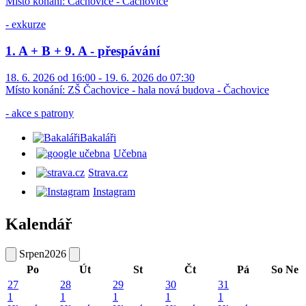
Místo konání:
Čachovice - Čachovice
- exkurze
1. A + B + 9. A - přespávání
18. 6. 2026 od 16:00 - 19. 6. 2026 do 07:30
Místo konání:
ZŠ Čachovice - hala nová budova - Čachovice
- akce s patrony
Bakaláři
Učebna
Strava.cz
Instagram
Kalendář
Srpen
2026
Po
Út
St
Čt
Pá
So
Ne
27
28
29
30
31
1
1
1
1
1