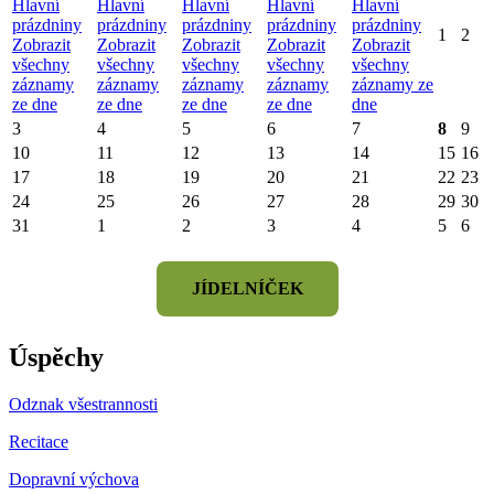
Hlavní
Hlavní
Hlavní
Hlavní
Hlavní
prázdniny
prázdniny
prázdniny
prázdniny
prázdniny
1
2
Zobrazit
Zobrazit
Zobrazit
Zobrazit
Zobrazit
všechny
všechny
všechny
všechny
všechny
záznamy
záznamy
záznamy
záznamy
záznamy ze
ze dne
ze dne
ze dne
ze dne
dne
3
4
5
6
7
8
9
10
11
12
13
14
15
16
17
18
19
20
21
22
23
24
25
26
27
28
29
30
31
1
2
3
4
5
6
JÍDELNÍČEK
Úspěchy
Odznak všestrannosti
Recitace
Dopravní výchova