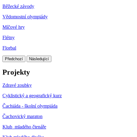
Běžecké závody
Vědomostní olympiády
Míčové hry
Flétny
Florbal
Předchozí
Následující
Projekty
Zdravé zoubky
Cyklistický a geografický kurz
Čachiáda - školní olympiáda
Čachovický maraton
Klub mladého čtenáře