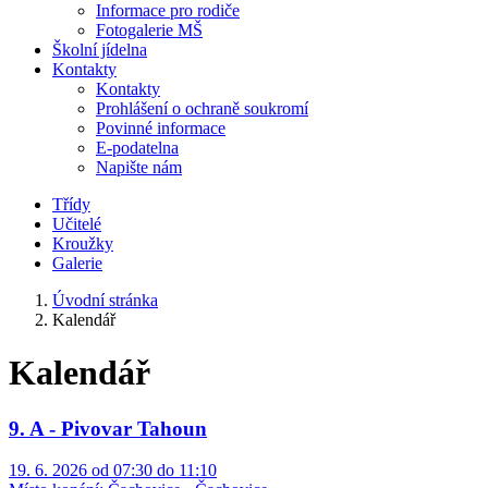
Informace pro rodiče
Fotogalerie MŠ
Školní jídelna
Kontakty
Kontakty
Prohlášení o ochraně soukromí
Povinné informace
E-podatelna
Napište nám
Třídy
Učitelé
Kroužky
Galerie
Úvodní stránka
Kalendář
Kalendář
9. A - Pivovar Tahoun
19. 6. 2026 od 07:30 do 11:10