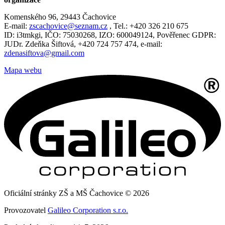
Komenského 96, 29443 Čachovice
E-mail:
zscachovice@seznam.cz
, Tel.: +420 326 210 675
ID: i3tmkgi, IČO: 75030268, IZO: 600049124, Pověřenec GDPR:
JUDr. Zdeňka Šiftová, +420 724 757 474, e-mail:
zdenasiftova@gmail.com
Mapa webu
Oficiální stránky ZŠ a MŠ Čachovice © 2026
Provozovatel
Galileo Corporation s.r.o.