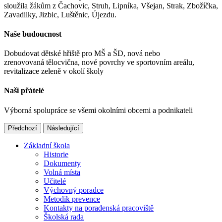
sloužila žákům z Čachovic, Struh, Lipníka, Všejan, Strak, Zbožíčka,
Zavadilky, Jizbic, Luštěnic, Újezdu.
Naše budoucnost
Dobudovat dětské hřiště pro MŠ a ŠD, nová nebo
zrenovovaná tělocvična, nové povrchy ve sportovním areálu,
revitalizace zeleně v okolí školy
Naši přátelé
Výborná spolupráce se všemi okolními obcemi a podnikateli
Předchozí
Následující
Základní škola
Historie
Dokumenty
Volná místa
Učitelé
Výchovný poradce
Metodik prevence
Kontakty na poradenská pracoviště
Školská rada