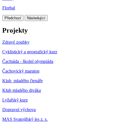
Florbal
Předchozí
Následující
Projekty
Zdravé zoubky
Cyklistický a geografický kurz
Čachiáda - školní olympiáda
Čachovický maraton
Klub mladého čtenáře
Klub mladého diváka
Lyžařský kurz
Dopravní výchova
MAS Svatojiřský les z. s.