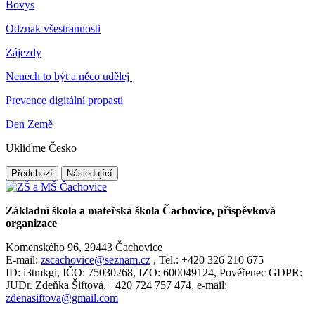
Bovys
Odznak všestrannosti
Zájezdy
Nenech to být a něco udělej
Prevence digitální propasti
Den Země
Ukliďme Česko
Předchozí
Následující
Základní škola a mateřská škola Čachovice, příspěvková
organizace
Komenského 96, 29443 Čachovice
E-mail:
zscachovice@seznam.cz
, Tel.: +420 326 210 675
ID: i3tmkgi, IČO: 75030268, IZO: 600049124, Pověřenec GDPR:
JUDr. Zdeňka Šiftová, +420 724 757 474, e-mail:
zdenasiftova@gmail.com