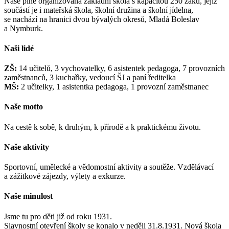
Naše plně organizovaná základní škola s kapacitou 250 žáků, jejíž
součástí je i mateřská škola, školní družina a školní jídelna,
se nachází na hranici dvou bývalých okresů, Mladá Boleslav
a Nymburk.
Naši lidé
ZŠ:
14 učitelů, 3 vychovatelky, 6 asistentek pedagoga, 7 provozních
zaměstnanců, 3 kuchařky, vedoucí ŠJ a paní ředitelka
MŠ:
2 učitelky, 1 asistentka pedagoga, 1 provozní zaměstnanec
Naše motto
Na cestě k sobě, k druhým, k přírodě a k praktickému životu.
Naše aktivity
Sportovní, umělecké a vědomostní aktivity a soutěže. Vzdělávací
a zážitkové zájezdy, výlety a exkurze.
Naše minulost
Jsme tu pro děti již od roku 1931.
Slavnostní otevření školy se konalo v neděli 31.8.1931. Nová škola