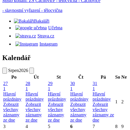
Místo konání:
ZŠ Čachovice - tělocvična - Čachovice
- slavnostní vyřazení - tělocvična
Bakaláři
Učebna
Strava.cz
Instagram
Kalendář
Srpen
2026
Po
Út
St
Čt
Pá
So
Ne
27
28
29
30
31
1
1
1
1
1
Hlavní
Hlavní
Hlavní
Hlavní
Hlavní
prázdniny
prázdniny
prázdniny
prázdniny
prázdniny
1
2
Zobrazit
Zobrazit
Zobrazit
Zobrazit
Zobrazit
všechny
všechny
všechny
všechny
všechny
záznamy
záznamy
záznamy
záznamy
záznamy ze
ze dne
ze dne
ze dne
ze dne
dne
3
4
5
6
7
8
9