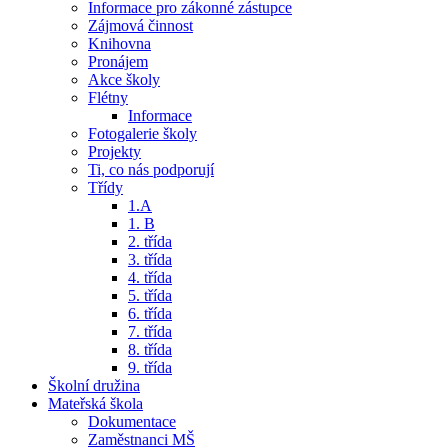
Informace pro zákonné zástupce
Zájmová činnost
Knihovna
Pronájem
Akce školy
Flétny
Informace
Fotogalerie školy
Projekty
Ti, co nás podporují
Třídy
1.A
1. B
2. třída
3. třída
4. třída
5. třída
6. třída
7. třída
8. třída
9. třída
Školní družina
Mateřská škola
Dokumentace
Zaměstnanci MŠ