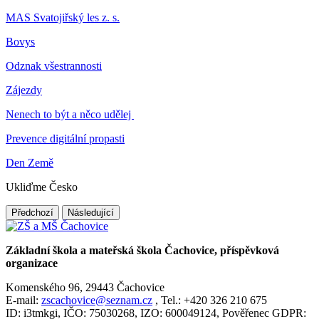
MAS Svatojiřský les z. s.
Bovys
Odznak všestrannosti
Zájezdy
Nenech to být a něco udělej
Prevence digitální propasti
Den Země
Ukliďme Česko
Předchozí
Následující
Základní škola a mateřská škola Čachovice, příspěvková
organizace
Komenského 96, 29443 Čachovice
E-mail:
zscachovice@seznam.cz
, Tel.: +420 326 210 675
ID: i3tmkgi, IČO: 75030268, IZO: 600049124, Pověřenec GDPR: