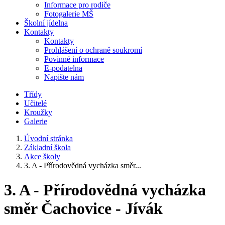
Informace pro rodiče
Fotogalerie MŠ
Školní jídelna
Kontakty
Kontakty
Prohlášení o ochraně soukromí
Povinné informace
E-podatelna
Napište nám
Třídy
Učitelé
Kroužky
Galerie
Úvodní stránka
Základní škola
Akce školy
3. A - Přírodovědná vycházka směr...
3. A - Přírodovědná vycházka
směr Čachovice - Jívák