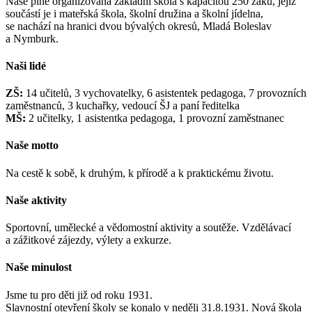
Naše plně organizovaná základní škola s kapacitou 250 žáků, jejíž
součástí je i mateřská škola, školní družina a školní jídelna,
se nachází na hranici dvou bývalých okresů, Mladá Boleslav
a Nymburk.
Naši lidé
ZŠ:
14 učitelů, 3 vychovatelky, 6 asistentek pedagoga, 7 provozních
zaměstnanců, 3 kuchařky, vedoucí ŠJ a paní ředitelka
MŠ:
2 učitelky, 1 asistentka pedagoga, 1 provozní zaměstnanec
Naše motto
Na cestě k sobě, k druhým, k přírodě a k praktickému životu.
Naše aktivity
Sportovní, umělecké a vědomostní aktivity a soutěže. Vzdělávací
a zážitkové zájezdy, výlety a exkurze.
Naše minulost
Jsme tu pro děti již od roku 1931.
Slavnostní otevření školy se konalo v neděli 31.8.1931. Nová škola