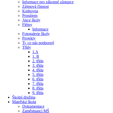
Informace pro zákonné zástupce
Zájmová činnost
Knihovna
Pronájem
Akce školy
Flétny
Informace
Fotogalerie školy
Projekty
Ti, co nás podporují
Třídy
1.A
1. B
2. třída
3. třída
4. třída
5. třída
6. třída
7. třída
8. třída
9. třída
Školní družina
Mateřská škola
Dokumentace
Zaměstnanci MŠ