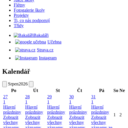
Flétny
Fotogalerie školy
Projekty
Ti, co nás podporují
Třídy
Bakaláři
Učebna
Strava.cz
Instagram
Kalendář
Srpen
2026
Po
Út
St
Čt
Pá
So
Ne
27
28
29
30
31
1
1
1
1
1
Hlavní
Hlavní
Hlavní
Hlavní
Hlavní
prázdniny
prázdniny
prázdniny
prázdniny
prázdniny
1
2
Zobrazit
Zobrazit
Zobrazit
Zobrazit
Zobrazit
všechny
všechny
všechny
všechny
všechny
záznamy
záznamy
záznamy
záznamy
záznamy ze