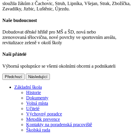
sloužila žákům z Čachovic, Struh, Lipníka, Všejan, Strak, Zbožíčka,
Zavadilky, Jizbic, Luštěnic, Újezdu.
Naše budoucnost
Dobudovat dětské hřiště pro MŠ a ŠD, nová nebo
zrenovovaná tělocvična, nové povrchy ve sportovním areálu,
revitalizace zeleně v okolí školy
Naši přátelé
Výborná spolupráce se všemi okolními obcemi a podnikateli
Předchozí
Následující
Základní škola
Historie
Dokumenty
Volná místa
Učitelé
Výchovný poradce
Metodik prevence
Kontakty na poradenská pracoviště
Školská rada