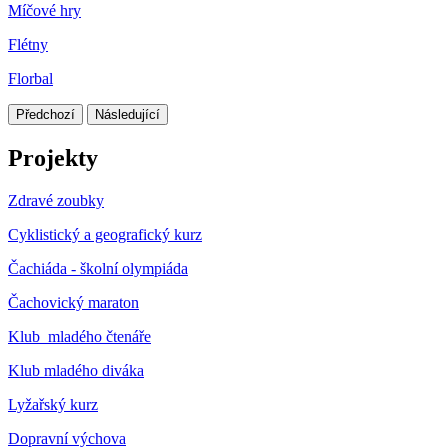
Míčové hry
Flétny
Florbal
Předchozí
Následující
Projekty
Zdravé zoubky
Cyklistický a geografický kurz
Čachiáda - školní olympiáda
Čachovický maraton
Klub mladého čtenáře
Klub mladého diváka
Lyžařský kurz
Dopravní výchova