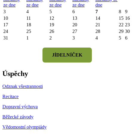
ze dne
ze dne
ze dne
ze dne
dne
3
4
5
6
7
8
9
10
11
12
13
14
15
16
17
18
19
20
21
22
23
24
25
26
27
28
29
30
31
1
2
3
4
5
6
JÍDELNÍČEK
Úspěchy
Odznak všestrannosti
Recitace
Dopravní výchova
Běžecké závody
Vědomostní olympiády