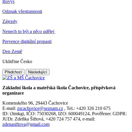
Bovys
Odznak všestrannosti
Zájezdy
Nenech to být a něco udělej
Prevence digitální propasti
Den Země
Ukliďme Česko
Předchozí
Následující
Základní škola a mateřská škola Čachovice, příspěvková
organizace
Komenského 96, 29443 Čachovice
E-mail:
zscachovice@seznam.cz
, Tel.: +420 326 210 675
ID: i3tmkgi, IČO: 75030268, IZO: 600049124, Pověřenec GDPR:
JUDr. Zdeňka Šiftová, +420 724 757 474, e-mail:
zdenasiftova@gmail.com