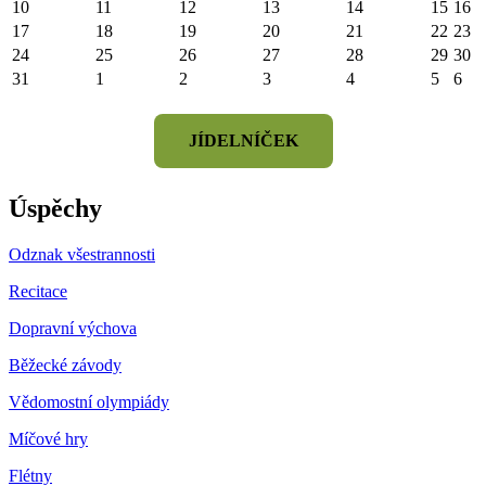
10
11
12
13
14
15
16
17
18
19
20
21
22
23
24
25
26
27
28
29
30
31
1
2
3
4
5
6
JÍDELNÍČEK
Úspěchy
Odznak všestrannosti
Recitace
Dopravní výchova
Běžecké závody
Vědomostní olympiády
Míčové hry
Flétny