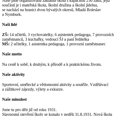
Naše plně organizovaná základní škola s kapacitou 250 žáků, jejíž
součástí je i mateřská škola, školní družina a školní jídelna,
se nachází na hranici dvou bývalých okresů, Mladá Boleslav
a Nymburk.
Naši lidé
ZŠ:
14 učitelů, 3 vychovatelky, 6 asistentek pedagoga, 7 provozních
zaměstnanců, 3 kuchařky, vedoucí ŠJ a paní ředitelka
MŠ:
2 učitelky, 1 asistentka pedagoga, 1 provozní zaměstnanec
Naše motto
Na cestě k sobě, k druhým, k přírodě a k praktickému životu.
Naše aktivity
Sportovní, umělecké a vědomostní aktivity a soutěže. Vzdělávací
a zážitkové zájezdy, výlety a exkurze.
Naše minulost
Jsme tu pro děti již od roku 1931.
Slavnostní otevření školy se konalo v neděli 31.8.1931. Nová škola