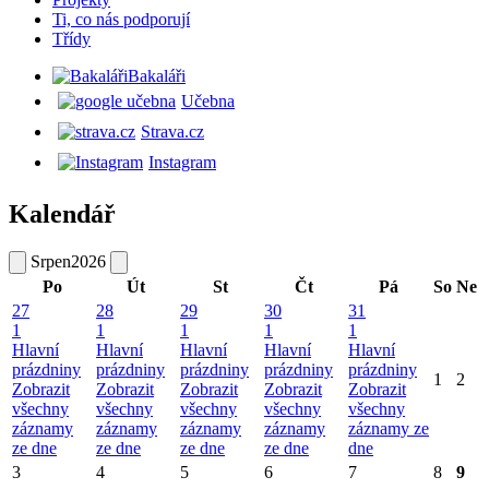
Ti, co nás podporují
Třídy
Bakaláři
Učebna
Strava.cz
Instagram
Kalendář
Srpen
2026
Po
Út
St
Čt
Pá
So
Ne
27
28
29
30
31
1
1
1
1
1
Hlavní
Hlavní
Hlavní
Hlavní
Hlavní
prázdniny
prázdniny
prázdniny
prázdniny
prázdniny
1
2
Zobrazit
Zobrazit
Zobrazit
Zobrazit
Zobrazit
všechny
všechny
všechny
všechny
všechny
záznamy
záznamy
záznamy
záznamy
záznamy ze
ze dne
ze dne
ze dne
ze dne
dne
3
4
5
6
7
8
9