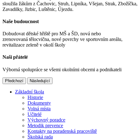
sloužila žákům z Čachovic, Struh, Lipníka, Všejan, Strak, Zbožíčka,
Zavadilky, Jizbic, Luštěnic, Újezdu.
Naše budoucnost
Dobudovat dětské hřiště pro MŠ a ŠD, nová nebo
zrenovovaná tělocvična, nové povrchy ve sportovním areálu,
revitalizace zeleně v okolí školy
Naši přátelé
Výborná spolupráce se všemi okolními obcemi a podnikateli
Předchozí
Následující
Základní škola
Historie
Dokumenty
Volná místa
Učitelé
Výchovný poradce
Metodik prevence
Kontakty na poradenská pracoviště
Školská rada