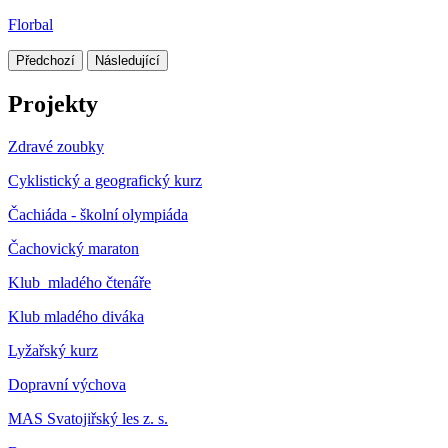
Florbal
Předchozí
Následující
Projekty
Zdravé zoubky
Cyklistický a geografický kurz
Čachiáda - školní olympiáda
Čachovický maraton
Klub mladého čtenáře
Klub mladého diváka
Lyžařský kurz
Dopravní výchova
MAS Svatojiřský les z. s.