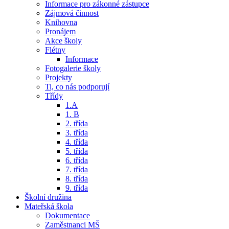
Informace pro zákonné zástupce
Zájmová činnost
Knihovna
Pronájem
Akce školy
Flétny
Informace
Fotogalerie školy
Projekty
Ti, co nás podporují
Třídy
1.A
1. B
2. třída
3. třída
4. třída
5. třída
6. třída
7. třída
8. třída
9. třída
Školní družina
Mateřská škola
Dokumentace
Zaměstnanci MŠ