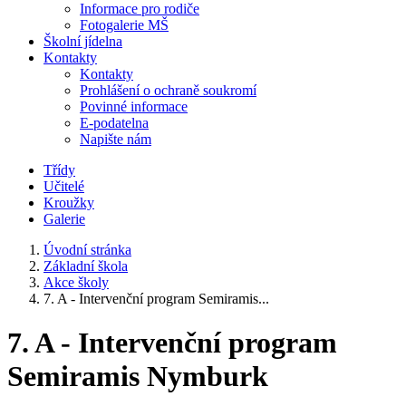
Informace pro rodiče
Fotogalerie MŠ
Školní jídelna
Kontakty
Kontakty
Prohlášení o ochraně soukromí
Povinné informace
E-podatelna
Napište nám
Třídy
Učitelé
Kroužky
Galerie
Úvodní stránka
Základní škola
Akce školy
7. A - Intervenční program Semiramis...
7. A - Intervenční program
Semiramis Nymburk