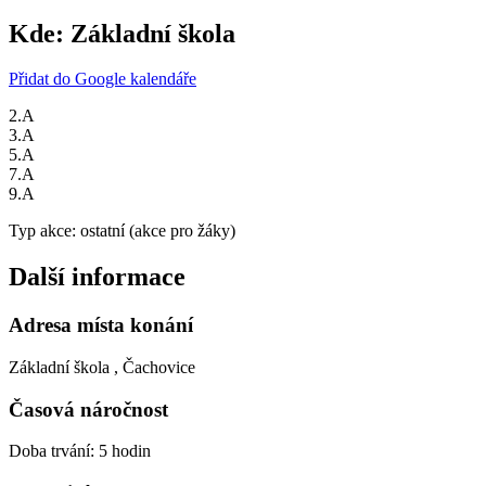
Kde:
Základní škola
Přidat do Google kalendáře
2.A
3.A
5.A
7.A
9.A
Typ akce: ostatní (akce pro žáky)
Další informace
Adresa místa konání
Základní škola , Čachovice
Časová náročnost
Doba trvání: 5 hodin