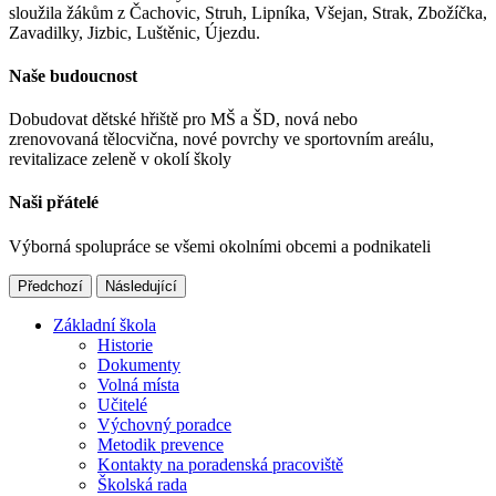
sloužila žákům z Čachovic, Struh, Lipníka, Všejan, Strak, Zbožíčka,
Zavadilky, Jizbic, Luštěnic, Újezdu.
Naše budoucnost
Dobudovat dětské hřiště pro MŠ a ŠD, nová nebo
zrenovovaná tělocvična, nové povrchy ve sportovním areálu,
revitalizace zeleně v okolí školy
Naši přátelé
Výborná spolupráce se všemi okolními obcemi a podnikateli
Předchozí
Následující
Základní škola
Historie
Dokumenty
Volná místa
Učitelé
Výchovný poradce
Metodik prevence
Kontakty na poradenská pracoviště
Školská rada