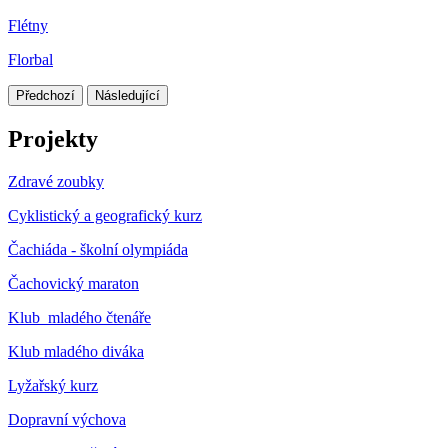
Flétny
Florbal
Předchozí
Následující
Projekty
Zdravé zoubky
Cyklistický a geografický kurz
Čachiáda - školní olympiáda
Čachovický maraton
Klub mladého čtenáře
Klub mladého diváka
Lyžařský kurz
Dopravní výchova