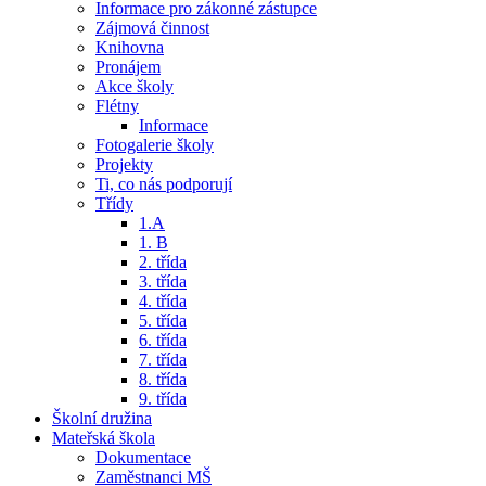
Informace pro zákonné zástupce
Zájmová činnost
Knihovna
Pronájem
Akce školy
Flétny
Informace
Fotogalerie školy
Projekty
Ti, co nás podporují
Třídy
1.A
1. B
2. třída
3. třída
4. třída
5. třída
6. třída
7. třída
8. třída
9. třída
Školní družina
Mateřská škola
Dokumentace
Zaměstnanci MŠ