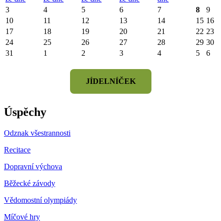
3
4
5
6
7
8
9
10
11
12
13
14
15
16
17
18
19
20
21
22
23
24
25
26
27
28
29
30
31
1
2
3
4
5
6
JÍDELNÍČEK
Úspěchy
Odznak všestrannosti
Recitace
Dopravní výchova
Běžecké závody
Vědomostní olympiády
Míčové hry