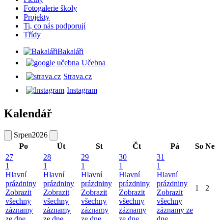
Fotogalerie školy
Projekty
Ti, co nás podporují
Třídy
Bakaláři
Učebna
Strava.cz
Instagram
Kalendář
Srpen
2026
Po
Út
St
Čt
Pá
So
Ne
27
28
29
30
31
1
1
1
1
1
Hlavní
Hlavní
Hlavní
Hlavní
Hlavní
prázdniny
prázdniny
prázdniny
prázdniny
prázdniny
1
2
Zobrazit
Zobrazit
Zobrazit
Zobrazit
Zobrazit
všechny
všechny
všechny
všechny
všechny
záznamy
záznamy
záznamy
záznamy
záznamy ze
ze dne
ze dne
ze dne
ze dne
dne