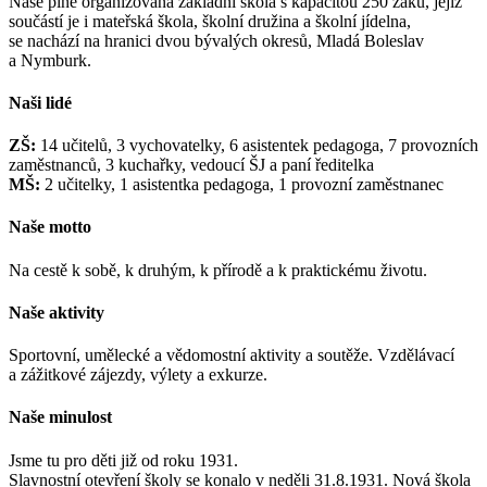
Naše plně organizovaná základní škola s kapacitou 250 žáků, jejíž
součástí je i mateřská škola, školní družina a školní jídelna,
se nachází na hranici dvou bývalých okresů, Mladá Boleslav
a Nymburk.
Naši lidé
ZŠ:
14 učitelů, 3 vychovatelky, 6 asistentek pedagoga, 7 provozních
zaměstnanců, 3 kuchařky, vedoucí ŠJ a paní ředitelka
MŠ:
2 učitelky, 1 asistentka pedagoga, 1 provozní zaměstnanec
Naše motto
Na cestě k sobě, k druhým, k přírodě a k praktickému životu.
Naše aktivity
Sportovní, umělecké a vědomostní aktivity a soutěže. Vzdělávací
a zážitkové zájezdy, výlety a exkurze.
Naše minulost
Jsme tu pro děti již od roku 1931.
Slavnostní otevření školy se konalo v neděli 31.8.1931. Nová škola