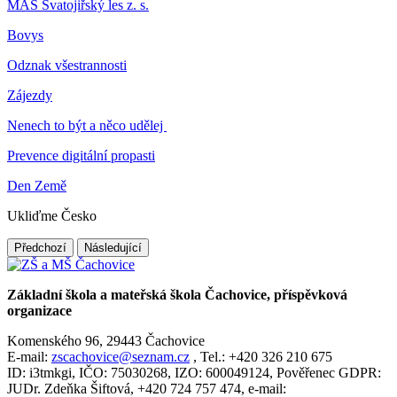
MAS Svatojiřský les z. s.
Bovys
Odznak všestrannosti
Zájezdy
Nenech to být a něco udělej
Prevence digitální propasti
Den Země
Ukliďme Česko
Předchozí
Následující
Základní škola a mateřská škola Čachovice, příspěvková
organizace
Komenského 96, 29443 Čachovice
E-mail:
zscachovice@seznam.cz
, Tel.: +420 326 210 675
ID: i3tmkgi, IČO: 75030268, IZO: 600049124, Pověřenec GDPR:
JUDr. Zdeňka Šiftová, +420 724 757 474, e-mail: