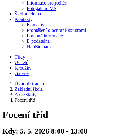
Informace pro rodiče
Fotogalerie MŠ
Školní jídelna
Kontakty
Kontakty
Prohlášení o ochraně soukromí
Povinné informace
E-podatelna
Napište nám
Třídy
Učitelé
Kroužky
Galerie
Úvodní stránka
Základní škola
Akce školy
Focení tříd
Focení tříd
Kdy:
5. 5. 2026 8:00 - 13:00