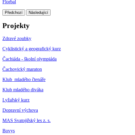
Florbal
Předchozí
Následující
Projekty
Zdravé zoubky
Cyklistický a geografický kurz
Čachiáda - školní olympiáda
Čachovický maraton
Klub mladého čtenáře
Klub mladého diváka
Lyžařský kurz
Dopravní výchova
MAS Svatojiřský les z. s.
Bovys