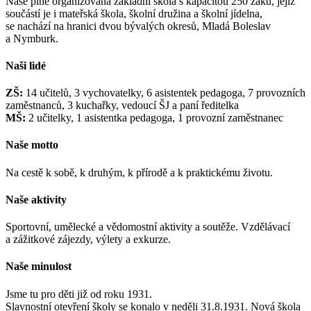
Naše plně organizovaná základní škola s kapacitou 250 žáků, jejíž
součástí je i mateřská škola, školní družina a školní jídelna,
se nachází na hranici dvou bývalých okresů, Mladá Boleslav
a Nymburk.
Naši lidé
ZŠ:
14 učitelů, 3 vychovatelky, 6 asistentek pedagoga, 7 provozních
zaměstnanců, 3 kuchařky, vedoucí ŠJ a paní ředitelka
MŠ:
2 učitelky, 1 asistentka pedagoga, 1 provozní zaměstnanec
Naše motto
Na cestě k sobě, k druhým, k přírodě a k praktickému životu.
Naše aktivity
Sportovní, umělecké a vědomostní aktivity a soutěže. Vzdělávací
a zážitkové zájezdy, výlety a exkurze.
Naše minulost
Jsme tu pro děti již od roku 1931.
Slavnostní otevření školy se konalo v neděli 31.8.1931. Nová škola