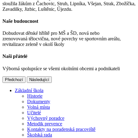
sloužila žákům z Čachovic, Struh, Lipníka, Všejan, Strak, Zbožíčka,
Zavadilky, Jizbic, Luštěnic, Újezdu.
Naše budoucnost
Dobudovat dětské hřiště pro MŠ a ŠD, nová nebo
zrenovovaná tělocvična, nové povrchy ve sportovním areálu,
revitalizace zeleně v okolí školy
Naši přátelé
Výborná spolupráce se všemi okolními obcemi a podnikateli
Předchozí
Následující
Základní škola
Historie
Dokumenty
Volná místa
Učitelé
Výchovný poradce
Metodik prevence
Kontakty na poradenská pracoviště
Školská rada