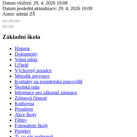
Datum vložení:
29. 4. 2026 10:08
Datum poslední aktualizace:
29. 4. 2026 10:09
Autor:
admin ZŠ
Základní škola
Historie
Dokumenty
Volná místa
Učitelé
Výchovný poradce
Metodik prevence
Kontakty na poradenská pracoviště
Školská rada
Informace pro zákonné zástupce
Zájmová činnost
Knihovna
Pronájem
Akce školy
Flétny
Fotogalerie školy
Projekty
Ti, co nás podporují