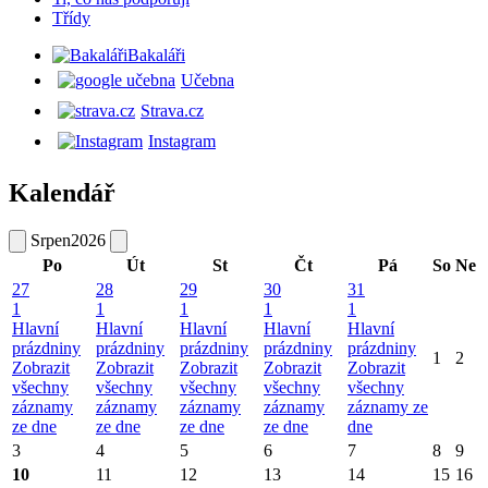
Třídy
Bakaláři
Učebna
Strava.cz
Instagram
Kalendář
Srpen
2026
Po
Út
St
Čt
Pá
So
Ne
27
28
29
30
31
1
1
1
1
1
Hlavní
Hlavní
Hlavní
Hlavní
Hlavní
prázdniny
prázdniny
prázdniny
prázdniny
prázdniny
1
2
Zobrazit
Zobrazit
Zobrazit
Zobrazit
Zobrazit
všechny
všechny
všechny
všechny
všechny
záznamy
záznamy
záznamy
záznamy
záznamy ze
ze dne
ze dne
ze dne
ze dne
dne
3
4
5
6
7
8
9
10
11
12
13
14
15
16