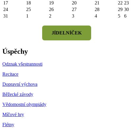
17
18
19
20
21
22
23
24
25
26
27
28
29
30
31
1
2
3
4
5
6
JÍDELNÍČEK
Úspěchy
Odznak všestrannosti
Recitace
Dopravní výchova
Běžecké závody
Vědomostní olympiády
Míčové hry
Flétny