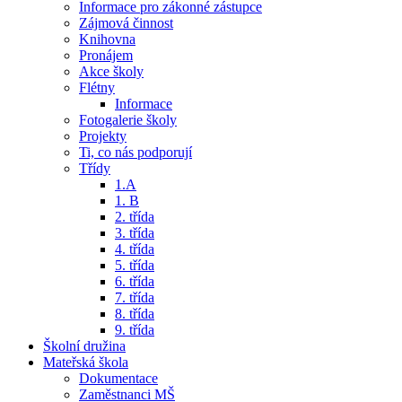
Informace pro zákonné zástupce
Zájmová činnost
Knihovna
Pronájem
Akce školy
Flétny
Informace
Fotogalerie školy
Projekty
Ti, co nás podporují
Třídy
1.A
1. B
2. třída
3. třída
4. třída
5. třída
6. třída
7. třída
8. třída
9. třída
Školní družina
Mateřská škola
Dokumentace
Zaměstnanci MŠ