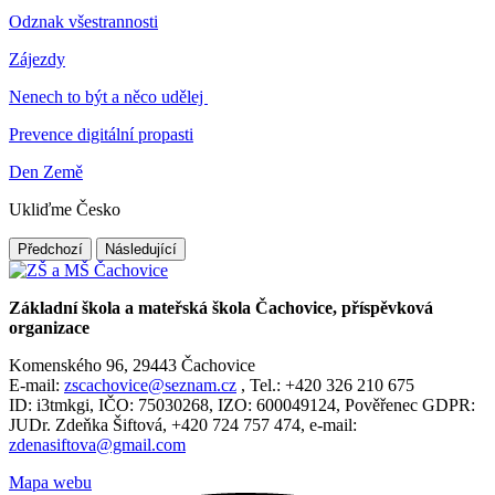
Odznak všestrannosti
Zájezdy
Nenech to být a něco udělej
Prevence digitální propasti
Den Země
Ukliďme Česko
Předchozí
Následující
Základní škola a mateřská škola Čachovice, příspěvková
organizace
Komenského 96, 29443 Čachovice
E-mail:
zscachovice@seznam.cz
, Tel.: +420 326 210 675
ID: i3tmkgi, IČO: 75030268, IZO: 600049124, Pověřenec GDPR:
JUDr. Zdeňka Šiftová, +420 724 757 474, e-mail:
zdenasiftova@gmail.com
Mapa webu