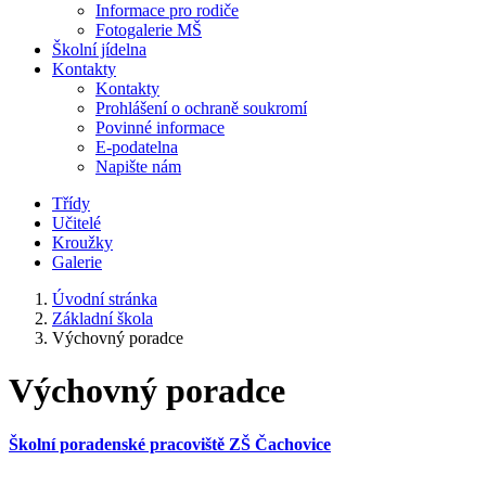
Informace pro rodiče
Fotogalerie MŠ
Školní jídelna
Kontakty
Kontakty
Prohlášení o ochraně soukromí
Povinné informace
E-podatelna
Napište nám
Třídy
Učitelé
Kroužky
Galerie
Úvodní stránka
Základní škola
Výchovný poradce
Výchovný poradce
Školní poradenské pracoviště ZŠ Čachovice