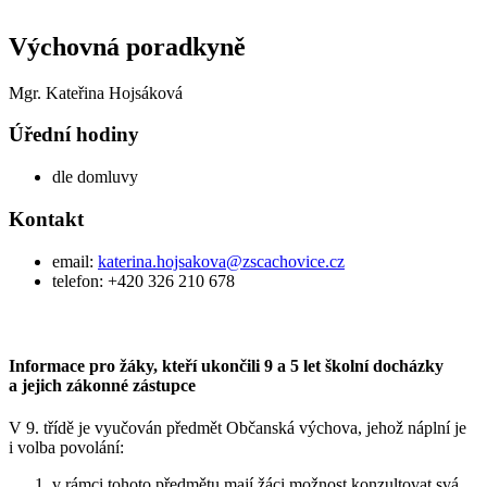
Výchovná poradkyně
Mgr. Kateřina Hojsáková
Úřední hodiny
dle domluvy
Kontakt
email:
katerina.hojsakova@zscachovice.cz
telefon: +420 326 210 678
Informace pro žáky, kteří ukončili 9 a 5 let školní docházky
a jejich zákonné zástupce
V 9. třídě je vyučován předmět Občanská výchova, jehož náplní je
i volba povolání:
v rámci tohoto předmětu mají žáci možnost konzultovat svá