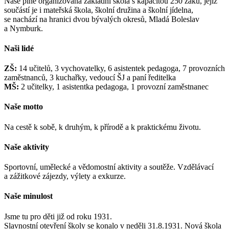
Naše plně organizovaná základní škola s kapacitou 250 žáků, jejíž
součástí je i mateřská škola, školní družina a školní jídelna,
se nachází na hranici dvou bývalých okresů, Mladá Boleslav
a Nymburk.
Naši lidé
ZŠ:
14 učitelů, 3 vychovatelky, 6 asistentek pedagoga, 7 provozních
zaměstnanců, 3 kuchařky, vedoucí ŠJ a paní ředitelka
MŠ:
2 učitelky, 1 asistentka pedagoga, 1 provozní zaměstnanec
Naše motto
Na cestě k sobě, k druhým, k přírodě a k praktickému životu.
Naše aktivity
Sportovní, umělecké a vědomostní aktivity a soutěže. Vzdělávací
a zážitkové zájezdy, výlety a exkurze.
Naše minulost
Jsme tu pro děti již od roku 1931.
Slavnostní otevření školy se konalo v neděli 31.8.1931. Nová škola