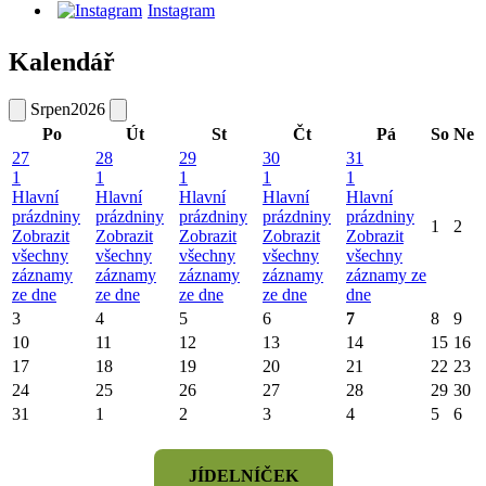
Instagram
Kalendář
Srpen
2026
Po
Út
St
Čt
Pá
So
Ne
27
28
29
30
31
1
1
1
1
1
Hlavní
Hlavní
Hlavní
Hlavní
Hlavní
prázdniny
prázdniny
prázdniny
prázdniny
prázdniny
1
2
Zobrazit
Zobrazit
Zobrazit
Zobrazit
Zobrazit
všechny
všechny
všechny
všechny
všechny
záznamy
záznamy
záznamy
záznamy
záznamy ze
ze dne
ze dne
ze dne
ze dne
dne
3
4
5
6
7
8
9
10
11
12
13
14
15
16
17
18
19
20
21
22
23
24
25
26
27
28
29
30
31
1
2
3
4
5
6
JÍDELNÍČEK