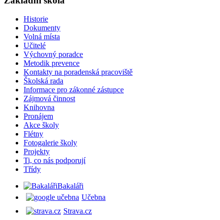
Základní škola
Historie
Dokumenty
Volná místa
Učitelé
Výchovný poradce
Metodik prevence
Kontakty na poradenská pracoviště
Školská rada
Informace pro zákonné zástupce
Zájmová činnost
Knihovna
Pronájem
Akce školy
Flétny
Fotogalerie školy
Projekty
Ti, co nás podporují
Třídy
Bakaláři
Učebna
Strava.cz