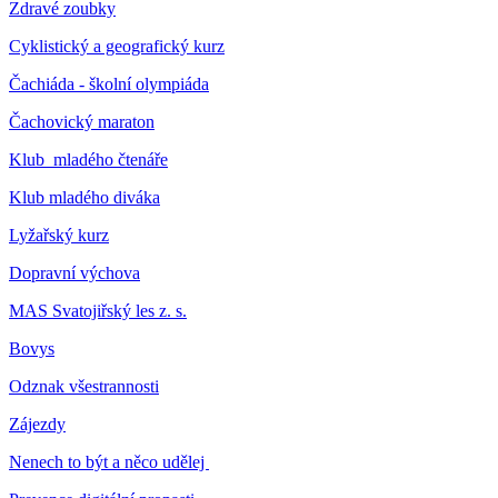
Zdravé zoubky
Cyklistický a geografický kurz
Čachiáda - školní olympiáda
Čachovický maraton
Klub mladého čtenáře
Klub mladého diváka
Lyžařský kurz
Dopravní výchova
MAS Svatojiřský les z. s.
Bovys
Odznak všestrannosti
Zájezdy
Nenech to být a něco udělej