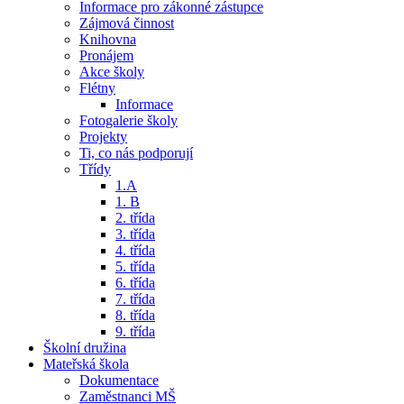
Informace pro zákonné zástupce
Zájmová činnost
Knihovna
Pronájem
Akce školy
Flétny
Informace
Fotogalerie školy
Projekty
Ti, co nás podporují
Třídy
1.A
1. B
2. třída
3. třída
4. třída
5. třída
6. třída
7. třída
8. třída
9. třída
Školní družina
Mateřská škola
Dokumentace
Zaměstnanci MŠ