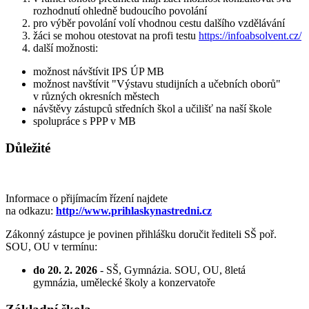
rozhodnutí ohledně budoucího povolání
pro výběr povolání volí vhodnou cestu dalšího vzdělávání
žáci se mohou otestovat na profi testu
https://infoabsolvent.cz/
další možnosti:
možnost návštívit IPS ÚP MB
možnost navštívit "Výstavu studijních a učebních oborů"
v různých okresních městech
návštěvy zástupců středních škol a učilišť na naší škole
spolupráce s PPP v MB
Důležité
Informace o přijímacím řízení najdete
na odkazu:
http://www.prihlaskynastredni.cz
Zákonný zástupce je povinen přihlášku doručit řediteli SŠ poř.
SOU, OU v termínu:
do 20. 2. 2026
- SŠ, Gymnázia. SOU, OU, 8letá
gymnázia, umělecké školy a konzervatoře