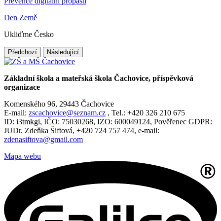
Prevence digitální propasti
Den Země
Ukliďme Česko
Předchozí
Následující
Základní škola a mateřská škola Čachovice, příspěvková
organizace
Komenského 96, 29443 Čachovice
E-mail:
zscachovice@seznam.cz
, Tel.: +420 326 210 675
ID: i3tmkgi, IČO: 75030268, IZO: 600049124, Pověřenec GDPR:
JUDr. Zdeňka Šiftová, +420 724 757 474, e-mail:
zdenasiftova@gmail.com
Mapa webu