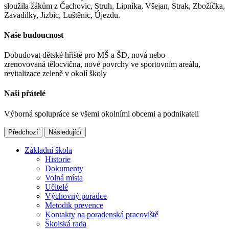
sloužila žákům z Čachovic, Struh, Lipníka, Všejan, Strak, Zbožíčka,
Zavadilky, Jizbic, Luštěnic, Újezdu.
Naše budoucnost
Dobudovat dětské hřiště pro MŠ a ŠD, nová nebo
zrenovovaná tělocvična, nové povrchy ve sportovním areálu,
revitalizace zeleně v okolí školy
Naši přátelé
Výborná spolupráce se všemi okolními obcemi a podnikateli
Předchozí
Následující
Základní škola
Historie
Dokumenty
Volná místa
Učitelé
Výchovný poradce
Metodik prevence
Kontakty na poradenská pracoviště
Školská rada