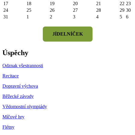
17
18
19
20
21
22
23
24
25
26
27
28
29
30
31
1
2
3
4
5
6
JÍDELNÍČEK
Úspěchy
Odznak všestrannosti
Recitace
Dopravní výchova
Běžecké závody
Vědomostní olympiády
Míčové hry
Flétny