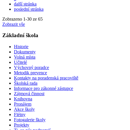
další stránka
poslední stránka
Zobrazeno
1
-
30
ze 65
Zobrazit vše
Základní škola
Historie
Dokumenty
Volná místa
Učitelé
Výchovný poradce
Metodik prevence
Kontakty na poradenská pracoviště
Školská rada
Informace pro zákonné zástupce
Zájmová činnost
Knihovna
Pronájem
Akce školy
Flétny
Fotogalerie školy
Projekty