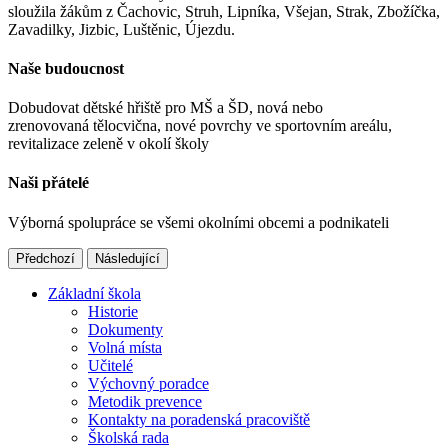
sloužila žákům z Čachovic, Struh, Lipníka, Všejan, Strak, Zbožíčka,
Zavadilky, Jizbic, Luštěnic, Újezdu.
Naše budoucnost
Dobudovat dětské hřiště pro MŠ a ŠD, nová nebo
zrenovovaná tělocvična, nové povrchy ve sportovním areálu,
revitalizace zeleně v okolí školy
Naši přátelé
Výborná spolupráce se všemi okolními obcemi a podnikateli
Předchozí
Následující
Základní škola
Historie
Dokumenty
Volná místa
Učitelé
Výchovný poradce
Metodik prevence
Kontakty na poradenská pracoviště
Školská rada