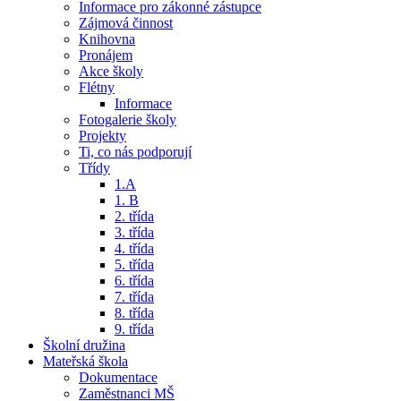
Informace pro zákonné zástupce
Zájmová činnost
Knihovna
Pronájem
Akce školy
Flétny
Informace
Fotogalerie školy
Projekty
Ti, co nás podporují
Třídy
1.A
1. B
2. třída
3. třída
4. třída
5. třída
6. třída
7. třída
8. třída
9. třída
Školní družina
Mateřská škola
Dokumentace
Zaměstnanci MŠ