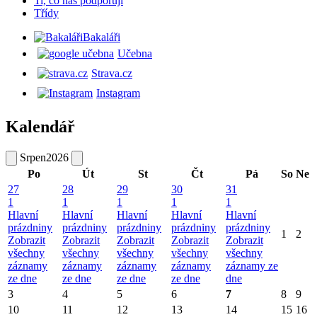
Ti, co nás podporují
Třídy
Bakaláři
Učebna
Strava.cz
Instagram
Kalendář
Srpen
2026
Po
Út
St
Čt
Pá
So
Ne
27
28
29
30
31
1
1
1
1
1
Hlavní
Hlavní
Hlavní
Hlavní
Hlavní
prázdniny
prázdniny
prázdniny
prázdniny
prázdniny
1
2
Zobrazit
Zobrazit
Zobrazit
Zobrazit
Zobrazit
všechny
všechny
všechny
všechny
všechny
záznamy
záznamy
záznamy
záznamy
záznamy ze
ze dne
ze dne
ze dne
ze dne
dne
3
4
5
6
7
8
9
10
11
12
13
14
15
16