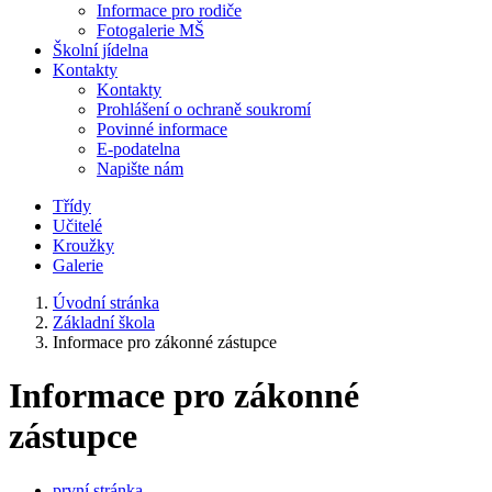
Informace pro rodiče
Fotogalerie MŠ
Školní jídelna
Kontakty
Kontakty
Prohlášení o ochraně soukromí
Povinné informace
E-podatelna
Napište nám
Třídy
Učitelé
Kroužky
Galerie
Úvodní stránka
Základní škola
Informace pro zákonné zástupce
Informace pro zákonné
zástupce
první stránka