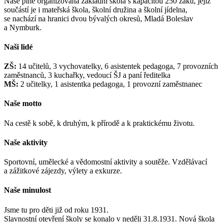
Naše plně organizovaná základní škola s kapacitou 250 žáků, jejíž
součástí je i mateřská škola, školní družina a školní jídelna,
se nachází na hranici dvou bývalých okresů, Mladá Boleslav
a Nymburk.
Naši lidé
ZŠ:
14 učitelů, 3 vychovatelky, 6 asistentek pedagoga, 7 provozních
zaměstnanců, 3 kuchařky, vedoucí ŠJ a paní ředitelka
MŠ:
2 učitelky, 1 asistentka pedagoga, 1 provozní zaměstnanec
Naše motto
Na cestě k sobě, k druhým, k přírodě a k praktickému životu.
Naše aktivity
Sportovní, umělecké a vědomostní aktivity a soutěže. Vzdělávací
a zážitkové zájezdy, výlety a exkurze.
Naše minulost
Jsme tu pro děti již od roku 1931.
Slavnostní otevření školy se konalo v neděli 31.8.1931. Nová škola