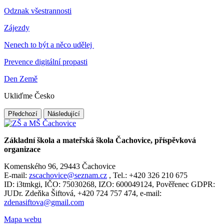
Odznak všestrannosti
Zájezdy
Nenech to být a něco udělej
Prevence digitální propasti
Den Země
Ukliďme Česko
Předchozí
Následující
Základní škola a mateřská škola Čachovice, příspěvková
organizace
Komenského 96, 29443 Čachovice
E-mail:
zscachovice@seznam.cz
, Tel.: +420 326 210 675
ID: i3tmkgi, IČO: 75030268, IZO: 600049124, Pověřenec GDPR:
JUDr. Zdeňka Šiftová, +420 724 757 474, e-mail:
zdenasiftova@gmail.com
Mapa webu