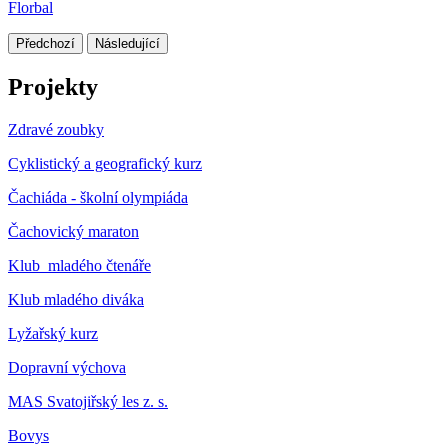
Florbal
Předchozí
Následující
Projekty
Zdravé zoubky
Cyklistický a geografický kurz
Čachiáda - školní olympiáda
Čachovický maraton
Klub mladého čtenáře
Klub mladého diváka
Lyžařský kurz
Dopravní výchova
MAS Svatojiřský les z. s.
Bovys