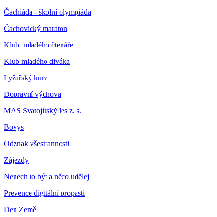
Čachiáda - školní olympiáda
Čachovický maraton
Klub mladého čtenáře
Klub mladého diváka
Lyžařský kurz
Dopravní výchova
MAS Svatojiřský les z. s.
Bovys
Odznak všestrannosti
Zájezdy
Nenech to být a něco udělej
Prevence digitální propasti
Den Země