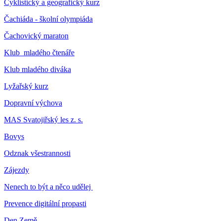
Cyklistický a geografický kurz
Čachiáda - školní olympiáda
Čachovický maraton
Klub mladého čtenáře
Klub mladého diváka
Lyžařský kurz
Dopravní výchova
MAS Svatojiřský les z. s.
Bovys
Odznak všestrannosti
Zájezdy
Nenech to být a něco udělej
Prevence digitální propasti
Den Země