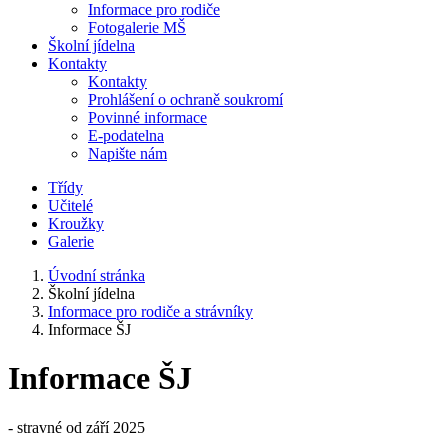
Informace pro rodiče
Fotogalerie MŠ
Školní jídelna
Kontakty
Kontakty
Prohlášení o ochraně soukromí
Povinné informace
E-podatelna
Napište nám
Třídy
Učitelé
Kroužky
Galerie
Úvodní stránka
Školní jídelna
Informace pro rodiče a strávníky
Informace ŠJ
Informace ŠJ
- stravné od září 2025