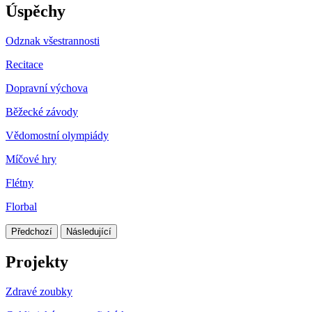
Úspěchy
Odznak všestrannosti
Recitace
Dopravní výchova
Běžecké závody
Vědomostní olympiády
Míčové hry
Flétny
Florbal
Předchozí
Následující
Projekty
Zdravé zoubky