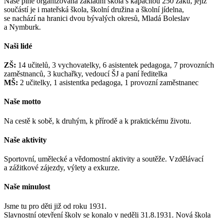
Naše plně organizovaná základní škola s kapacitou 250 žáků, jejíž
součástí je i mateřská škola, školní družina a školní jídelna,
se nachází na hranici dvou bývalých okresů, Mladá Boleslav
a Nymburk.
Naši lidé
ZŠ:
14 učitelů, 3 vychovatelky, 6 asistentek pedagoga, 7 provozních
zaměstnanců, 3 kuchařky, vedoucí ŠJ a paní ředitelka
MŠ:
2 učitelky, 1 asistentka pedagoga, 1 provozní zaměstnanec
Naše motto
Na cestě k sobě, k druhým, k přírodě a k praktickému životu.
Naše aktivity
Sportovní, umělecké a vědomostní aktivity a soutěže. Vzdělávací
a zážitkové zájezdy, výlety a exkurze.
Naše minulost
Jsme tu pro děti již od roku 1931.
Slavnostní otevření školy se konalo v neděli 31.8.1931. Nová škola