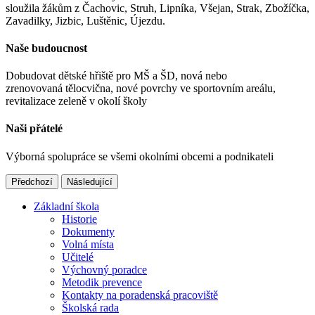
sloužila žákům z Čachovic, Struh, Lipníka, Všejan, Strak, Zbožíčka,
Zavadilky, Jizbic, Luštěnic, Újezdu.
Naše budoucnost
Dobudovat dětské hřiště pro MŠ a ŠD, nová nebo
zrenovovaná tělocvična, nové povrchy ve sportovním areálu,
revitalizace zeleně v okolí školy
Naši přátelé
Výborná spolupráce se všemi okolními obcemi a podnikateli
Předchozí
Následující
Základní škola
Historie
Dokumenty
Volná místa
Učitelé
Výchovný poradce
Metodik prevence
Kontakty na poradenská pracoviště
Školská rada