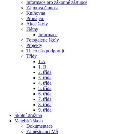
Informace pro zákonné zástupce
Zájmová činnost
Knihovna
Pronájem
Akce školy
Flétny
Informace
Fotogalerie školy
Projekty
Ti, co nás podporují
Třídy
1.A
1. B
2. třída
3. třída
4. třída
5. třída
6. třída
7. třída
8. třída
9. třída
Školní družina
Mateřská škola
Dokumentace
Zaměstnanci MŠ