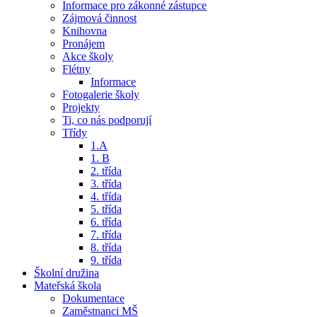
Informace pro zákonné zástupce
Zájmová činnost
Knihovna
Pronájem
Akce školy
Flétny
Informace
Fotogalerie školy
Projekty
Ti, co nás podporují
Třídy
1.A
1. B
2. třída
3. třída
4. třída
5. třída
6. třída
7. třída
8. třída
9. třída
Školní družina
Mateřská škola
Dokumentace
Zaměstnanci MŠ