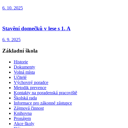
6. 10. 2025
Stavění domečků v lese s 1. A
6. 9. 2025
Základní škola
Historie
Dokumenty
Volná místa
Učitelé
Výchovný poradce
Metodik prevence
Kontakty na poradenská pracoviště
Školská rada
Informace pro zákonné zástupce
Zájmová činnost
Knihovna
Pronájem
Akce školy