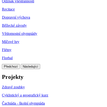
Odznak všestrannosti
Recitace
Dopravní výchova
Běžecké závody
Vědomostní olympiády
Míčové hry
Flétny
Florbal
Předchozí
Následující
Projekty
Zdravé zoubky
Cyklistický a geografický kurz
Čachiáda - školní olympiáda