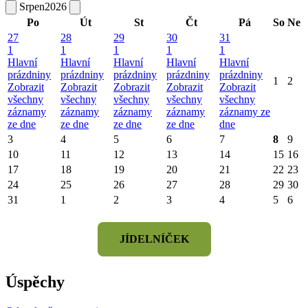
Srpen
2026
Po
Út
St
Čt
Pá
So
Ne
27
28
29
30
31
1
1
1
1
1
Hlavní
Hlavní
Hlavní
Hlavní
Hlavní
prázdniny
prázdniny
prázdniny
prázdniny
prázdniny
1
2
Zobrazit
Zobrazit
Zobrazit
Zobrazit
Zobrazit
všechny
všechny
všechny
všechny
všechny
záznamy
záznamy
záznamy
záznamy
záznamy ze
ze dne
ze dne
ze dne
ze dne
dne
3
4
5
6
7
8
9
10
11
12
13
14
15
16
17
18
19
20
21
22
23
24
25
26
27
28
29
30
31
1
2
3
4
5
6
JÍDELNÍČEK
Úspěchy