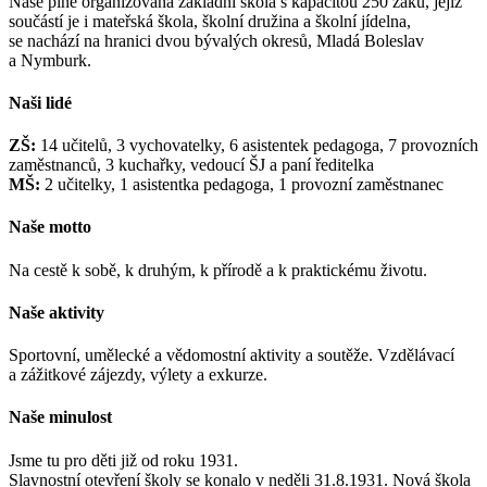
Naše plně organizovaná základní škola s kapacitou 250 žáků, jejíž
součástí je i mateřská škola, školní družina a školní jídelna,
se nachází na hranici dvou bývalých okresů, Mladá Boleslav
a Nymburk.
Naši lidé
ZŠ:
14 učitelů, 3 vychovatelky, 6 asistentek pedagoga, 7 provozních
zaměstnanců, 3 kuchařky, vedoucí ŠJ a paní ředitelka
MŠ:
2 učitelky, 1 asistentka pedagoga, 1 provozní zaměstnanec
Naše motto
Na cestě k sobě, k druhým, k přírodě a k praktickému životu.
Naše aktivity
Sportovní, umělecké a vědomostní aktivity a soutěže. Vzdělávací
a zážitkové zájezdy, výlety a exkurze.
Naše minulost
Jsme tu pro děti již od roku 1931.
Slavnostní otevření školy se konalo v neděli 31.8.1931. Nová škola