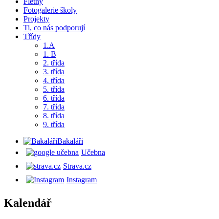
Flétny
Fotogalerie školy
Projekty
Ti, co nás podporují
Třídy
1.A
1. B
2. třída
3. třída
4. třída
5. třída
6. třída
7. třída
8. třída
9. třída
Bakaláři
Učebna
Strava.cz
Instagram
Kalendář