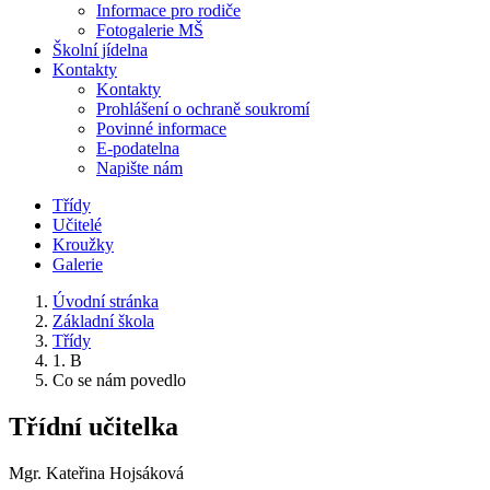
Informace pro rodiče
Fotogalerie MŠ
Školní jídelna
Kontakty
Kontakty
Prohlášení o ochraně soukromí
Povinné informace
E-podatelna
Napište nám
Třídy
Učitelé
Kroužky
Galerie
Úvodní stránka
Základní škola
Třídy
1. B
Co se nám povedlo
Třídní učitelka
Mgr. Kateřina Hojsáková