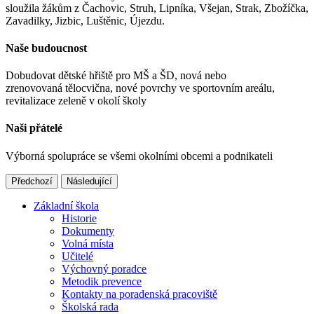
sloužila žákům z Čachovic, Struh, Lipníka, Všejan, Strak, Zbožíčka,
Zavadilky, Jizbic, Luštěnic, Újezdu.
Naše budoucnost
Dobudovat dětské hřiště pro MŠ a ŠD, nová nebo
zrenovovaná tělocvična, nové povrchy ve sportovním areálu,
revitalizace zeleně v okolí školy
Naši přátelé
Výborná spolupráce se všemi okolními obcemi a podnikateli
Předchozí
Následující
Základní škola
Historie
Dokumenty
Volná místa
Učitelé
Výchovný poradce
Metodik prevence
Kontakty na poradenská pracoviště
Školská rada