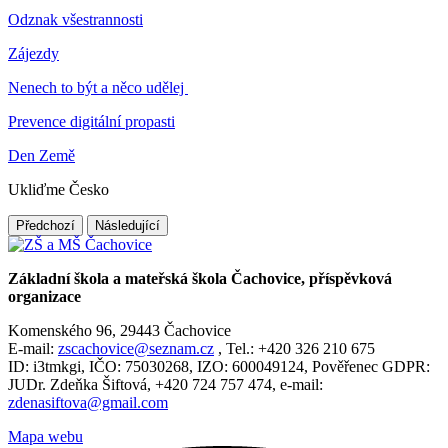
Odznak všestrannosti
Zájezdy
Nenech to být a něco udělej
Prevence digitální propasti
Den Země
Ukliďme Česko
Předchozí
Následující
Základní škola a mateřská škola Čachovice, příspěvková
organizace
Komenského 96, 29443 Čachovice
E-mail:
zscachovice@seznam.cz
, Tel.: +420 326 210 675
ID: i3tmkgi, IČO: 75030268, IZO: 600049124, Pověřenec GDPR:
JUDr. Zdeňka Šiftová, +420 724 757 474, e-mail:
zdenasiftova@gmail.com
Mapa webu