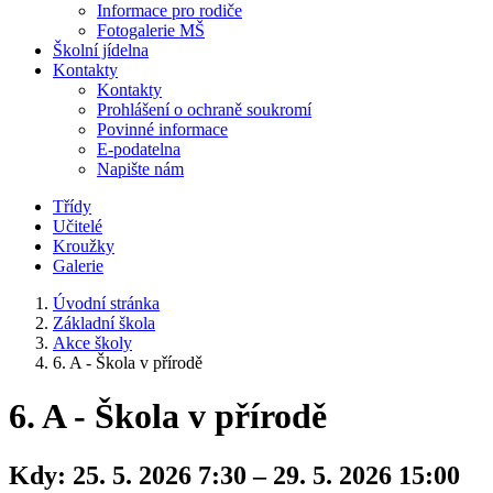
Informace pro rodiče
Fotogalerie MŠ
Školní jídelna
Kontakty
Kontakty
Prohlášení o ochraně soukromí
Povinné informace
E-podatelna
Napište nám
Třídy
Učitelé
Kroužky
Galerie
Úvodní stránka
Základní škola
Akce školy
6. A - Škola v přírodě
6. A - Škola v přírodě
Kdy:
25. 5. 2026 7:30 – 29. 5. 2026 15:00