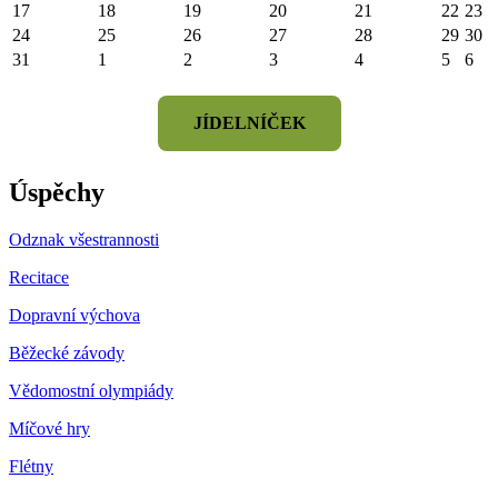
17
18
19
20
21
22
23
24
25
26
27
28
29
30
31
1
2
3
4
5
6
JÍDELNÍČEK
Úspěchy
Odznak všestrannosti
Recitace
Dopravní výchova
Běžecké závody
Vědomostní olympiády
Míčové hry
Flétny