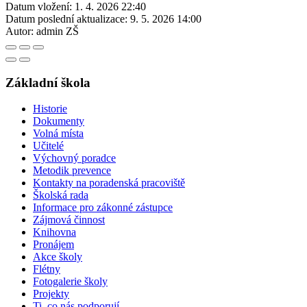
Datum vložení:
1. 4. 2026 22:40
Datum poslední aktualizace:
9. 5. 2026 14:00
Autor:
admin ZŠ
Základní škola
Historie
Dokumenty
Volná místa
Učitelé
Výchovný poradce
Metodik prevence
Kontakty na poradenská pracoviště
Školská rada
Informace pro zákonné zástupce
Zájmová činnost
Knihovna
Pronájem
Akce školy
Flétny
Fotogalerie školy
Projekty
Ti, co nás podporují