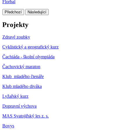
Florbal
Předchozí
Následující
Projekty
Zdravé zoubky
Cyklistický a geografický kurz
Čachiáda - školní olympiáda
Čachovický maraton
Klub mladého čtenáře
Klub mladého diváka
Lyžařský kurz
Dopravní výchova
MAS Svatojiřský les z. s.
Bovys