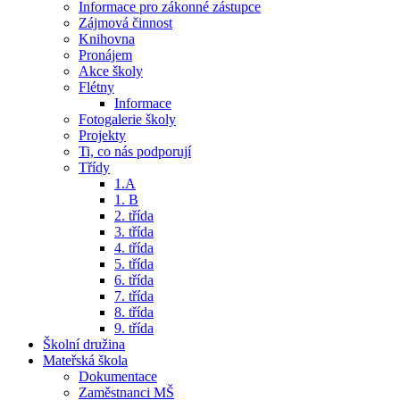
Informace pro zákonné zástupce
Zájmová činnost
Knihovna
Pronájem
Akce školy
Flétny
Informace
Fotogalerie školy
Projekty
Ti, co nás podporují
Třídy
1.A
1. B
2. třída
3. třída
4. třída
5. třída
6. třída
7. třída
8. třída
9. třída
Školní družina
Mateřská škola
Dokumentace
Zaměstnanci MŠ