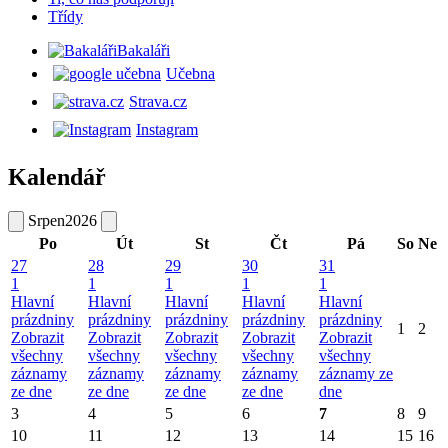
Třídy
Bakaláři
Učebna
Strava.cz
Instagram
Kalendář
Srpen
2026
Po
Út
St
Čt
Pá
So
Ne
27
28
29
30
31
1
1
1
1
1
Hlavní
Hlavní
Hlavní
Hlavní
Hlavní
prázdniny
prázdniny
prázdniny
prázdniny
prázdniny
1
2
Zobrazit
Zobrazit
Zobrazit
Zobrazit
Zobrazit
všechny
všechny
všechny
všechny
všechny
záznamy
záznamy
záznamy
záznamy
záznamy ze
ze dne
ze dne
ze dne
ze dne
dne
3
4
5
6
7
8
9
10
11
12
13
14
15
16