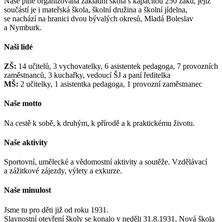
Naše plně organizovaná základní škola s kapacitou 250 žáků, jejíž
součástí je i mateřská škola, školní družina a školní jídelna,
se nachází na hranici dvou bývalých okresů, Mladá Boleslav
a Nymburk.
Naši lidé
ZŠ:
14 učitelů, 3 vychovatelky, 6 asistentek pedagoga, 7 provozních
zaměstnanců, 3 kuchařky, vedoucí ŠJ a paní ředitelka
MŠ:
2 učitelky, 1 asistentka pedagoga, 1 provozní zaměstnanec
Naše motto
Na cestě k sobě, k druhým, k přírodě a k praktickému životu.
Naše aktivity
Sportovní, umělecké a vědomostní aktivity a soutěže. Vzdělávací
a zážitkové zájezdy, výlety a exkurze.
Naše minulost
Jsme tu pro děti již od roku 1931.
Slavnostní otevření školy se konalo v neděli 31.8.1931. Nová škola