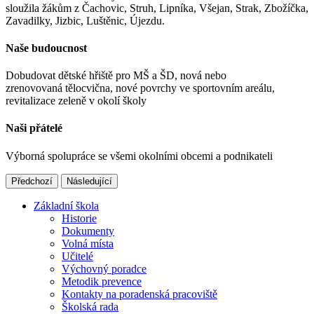
sloužila žákům z Čachovic, Struh, Lipníka, Všejan, Strak, Zbožíčka,
Zavadilky, Jizbic, Luštěnic, Újezdu.
Naše budoucnost
Dobudovat dětské hřiště pro MŠ a ŠD, nová nebo
zrenovovaná tělocvična, nové povrchy ve sportovním areálu,
revitalizace zeleně v okolí školy
Naši přátelé
Výborná spolupráce se všemi okolními obcemi a podnikateli
Předchozí
Následující
Základní škola
Historie
Dokumenty
Volná místa
Učitelé
Výchovný poradce
Metodik prevence
Kontakty na poradenská pracoviště
Školská rada