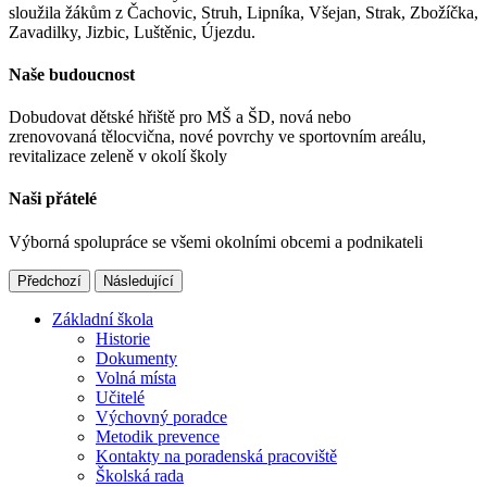
sloužila žákům z Čachovic, Struh, Lipníka, Všejan, Strak, Zbožíčka,
Zavadilky, Jizbic, Luštěnic, Újezdu.
Naše budoucnost
Dobudovat dětské hřiště pro MŠ a ŠD, nová nebo
zrenovovaná tělocvična, nové povrchy ve sportovním areálu,
revitalizace zeleně v okolí školy
Naši přátelé
Výborná spolupráce se všemi okolními obcemi a podnikateli
Předchozí
Následující
Základní škola
Historie
Dokumenty
Volná místa
Učitelé
Výchovný poradce
Metodik prevence
Kontakty na poradenská pracoviště
Školská rada