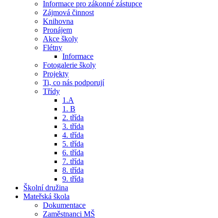
Informace pro zákonné zástupce
Zájmová činnost
Knihovna
Pronájem
Akce školy
Flétny
Informace
Fotogalerie školy
Projekty
Ti, co nás podporují
Třídy
1.A
1. B
2. třída
3. třída
4. třída
5. třída
6. třída
7. třída
8. třída
9. třída
Školní družina
Mateřská škola
Dokumentace
Zaměstnanci MŠ