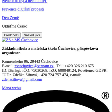
Nenech to být a něco udělej
Prevence digitální propasti
Den Země
Ukliďme Česko
Předchozí
Následující
Základní škola a mateřská škola Čachovice, příspěvková
organizace
Komenského 96, 29443 Čachovice
E-mail:
zscachovice@seznam.cz
, Tel.: +420 326 210 675
ID: i3tmkgi, IČO: 75030268, IZO: 600049124, Pověřenec GDPR:
JUDr. Zdeňka Šiftová, +420 724 757 474, e-mail:
zdenasiftova@gmail.com
Mapa webu