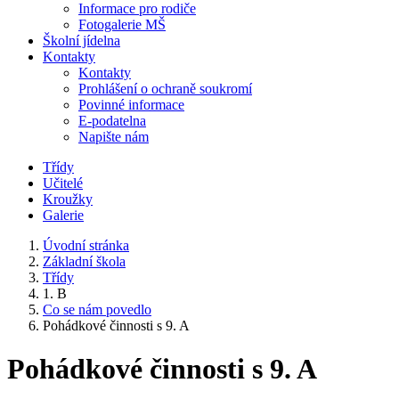
Informace pro rodiče
Fotogalerie MŠ
Školní jídelna
Kontakty
Kontakty
Prohlášení o ochraně soukromí
Povinné informace
E-podatelna
Napište nám
Třídy
Učitelé
Kroužky
Galerie
Úvodní stránka
Základní škola
Třídy
1. B
Co se nám povedlo
Pohádkové činnosti s 9. A
Pohádkové činnosti s 9. A