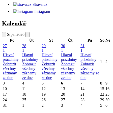
Strava.cz
Instagram
Kalendář
Srpen
2026
Po
Út
St
Čt
Pá
So
Ne
27
28
29
30
31
1
1
1
1
1
Hlavní
Hlavní
Hlavní
Hlavní
Hlavní
prázdniny
prázdniny
prázdniny
prázdniny
prázdniny
1
2
Zobrazit
Zobrazit
Zobrazit
Zobrazit
Zobrazit
všechny
všechny
všechny
všechny
všechny
záznamy
záznamy
záznamy
záznamy
záznamy ze
ze dne
ze dne
ze dne
ze dne
dne
3
4
5
6
7
8
9
10
11
12
13
14
15
16
17
18
19
20
21
22
23
24
25
26
27
28
29
30
31
1
2
3
4
5
6