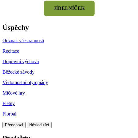
JÍDELNÍČEK
Úspěchy
Odznak všestrannosti
Recitace
Dopravní výchova
Běžecké závody
Vědomostní olympiády
Míčové hry
Flétny
Florbal
Předchozí
Následující