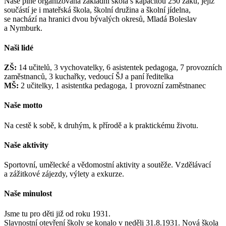
Naše plně organizovaná základní škola s kapacitou 250 žáků, jejíž
součástí je i mateřská škola, školní družina a školní jídelna,
se nachází na hranici dvou bývalých okresů, Mladá Boleslav
a Nymburk.
Naši lidé
ZŠ:
14 učitelů, 3 vychovatelky, 6 asistentek pedagoga, 7 provozních
zaměstnanců, 3 kuchařky, vedoucí ŠJ a paní ředitelka
MŠ:
2 učitelky, 1 asistentka pedagoga, 1 provozní zaměstnanec
Naše motto
Na cestě k sobě, k druhým, k přírodě a k praktickému životu.
Naše aktivity
Sportovní, umělecké a vědomostní aktivity a soutěže. Vzdělávací
a zážitkové zájezdy, výlety a exkurze.
Naše minulost
Jsme tu pro děti již od roku 1931.
Slavnostní otevření školy se konalo v neděli 31.8.1931. Nová škola