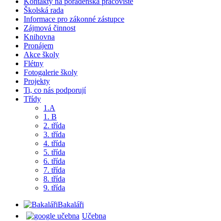
Kontakty na poradenská pracoviště
Školská rada
Informace pro zákonné zástupce
Zájmová činnost
Knihovna
Pronájem
Akce školy
Flétny
Fotogalerie školy
Projekty
Ti, co nás podporují
Třídy
1.A
1. B
2. třída
3. třída
4. třída
5. třída
6. třída
7. třída
8. třída
9. třída
Bakaláři
Učebna