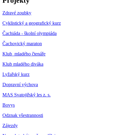
Projekty
Zdravé zoubky
Cyklistický a geografický kurz
Čachiáda - školní olympiáda
Čachovický maraton
Klub mladého čtenáře
Klub mladého diváka
Lyžařský kurz
Dopravní výchova
MAS Svatojiřský les z. s.
Bovys
Odznak všestrannosti
Zájezdy