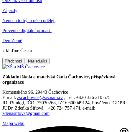
Odznak všestrannosti
Zájezdy
Nenech to být a něco udělej
Prevence digitální propasti
Den Země
Ukliďme Česko
Předchozí
Následující
Základní škola a mateřská škola Čachovice, příspěvková
organizace
Komenského 96, 29443 Čachovice
E-mail:
zscachovice@seznam.cz
, Tel.: +420 326 210 675
ID: i3tmkgi, IČO: 75030268, IZO: 600049124, Pověřenec GDPR:
JUDr. Zdeňka Šiftová, +420 724 757 474, e-mail:
zdenasiftova@gmail.com
Mapa webu