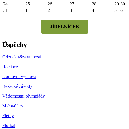
24
25
26
27
28
29
30
31
1
2
3
4
5
6
JÍDELNÍČEK
Úspěchy
Odznak všestrannosti
Recitace
Dopravní výchova
Běžecké závody
Vědomostní olympiády
Míčové hry
Flétny
Florbal