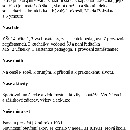
Naše plně organizovaná základní škola s kapacitou 250 žáků, jejíž
součástí je i mateřská škola, školní družina a školní jídelna,
se nachází na hranici dvou bývalých okresů, Mladá Boleslav
a Nymburk.
Naši lidé
ZŠ:
14 učitelů, 3 vychovatelky, 6 asistentek pedagoga, 7 provozních
zaměstnanců, 3 kuchařky, vedoucí ŠJ a paní ředitelka
MŠ:
2 učitelky, 1 asistentka pedagoga, 1 provozní zaměstnanec
Naše motto
Na cestě k sobě, k druhým, k přírodě a k praktickému životu.
Naše aktivity
Sportovní, umělecké a vědomostní aktivity a soutěže. Vzdělávací
a zážitkové zájezdy, výlety a exkurze.
Naše minulost
Jsme tu pro děti již od roku 1931.
Slavnostní otevření školy se konalo v neděli 31.8.1931. Nová škola