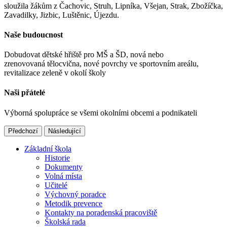
sloužila žákům z Čachovic, Struh, Lipníka, Všejan, Strak, Zbožíčka,
Zavadilky, Jizbic, Luštěnic, Újezdu.
Naše budoucnost
Dobudovat dětské hřiště pro MŠ a ŠD, nová nebo
zrenovovaná tělocvična, nové povrchy ve sportovním areálu,
revitalizace zeleně v okolí školy
Naši přátelé
Výborná spolupráce se všemi okolními obcemi a podnikateli
Předchozí
Následující
Základní škola
Historie
Dokumenty
Volná místa
Učitelé
Výchovný poradce
Metodik prevence
Kontakty na poradenská pracoviště
Školská rada