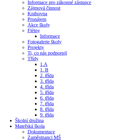
Informace pro zákonné zástupce
Zájmová činnost
Knihovna
Pronájem
Akce školy
Flétny
Informace
Fotogalerie školy
Projekty
Ti, co nás podporují
Třídy
1.A
1. B
2. třída
3. třída
4. třída
5. třída
6. třída
7. třída
8. třída
9. třída
Školní družina
Mateřská škola
Dokumentace
Zaměstnanci MŠ