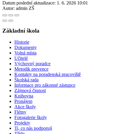
Datum poslední aktualizace:
1. 6. 2026 10:01
Autor:
admin ZŠ
Základní škola
Historie
Dokumenty
Volná místa
Učitelé
Výchovný poradce
Metodik prevence
Kontakty na poradenská pracoviště
Školská rada
Informace pro zákonné zástupce
Zájmová činnost
Knihovna
Pronájem
Akce školy
Flétny
Fotogalerie školy
Projekty
Ti, co nás podporují
Třídy