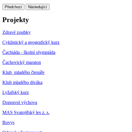
Předchozí
Následující
Projekty
Zdravé zoubky
Cyklistický a geografický kurz
Čachiáda - školní olympiáda
Čachovický maraton
Klub mladého čtenáře
Klub mladého diváka
Lyžařský kurz
Dopravní výchova
MAS Svatojiřský les z. s.
Bovys