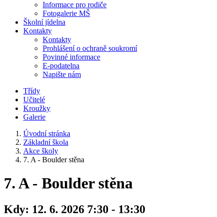
Informace pro rodiče
Fotogalerie MŠ
Školní jídelna
Kontakty
Kontakty
Prohlášení o ochraně soukromí
Povinné informace
E-podatelna
Napište nám
Třídy
Učitelé
Kroužky
Galerie
Úvodní stránka
Základní škola
Akce školy
7. A - Boulder stěna
7. A - Boulder stěna
Kdy:
12. 6. 2026 7:30 - 13:30