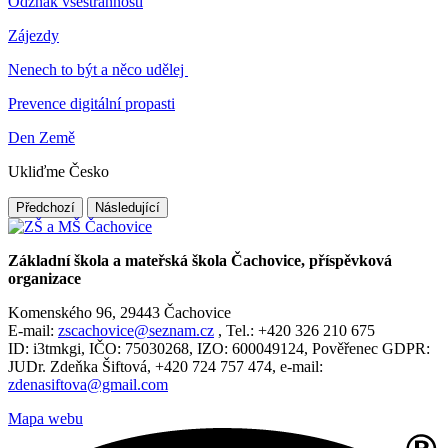
Odznak všestrannosti
Zájezdy
Nenech to být a něco udělej
Prevence digitální propasti
Den Země
Ukliďme Česko
Předchozí
Následující
Základní škola a mateřská škola Čachovice, příspěvková
organizace
Komenského 96, 29443 Čachovice
E-mail:
zscachovice@seznam.cz
, Tel.: +420 326 210 675
ID: i3tmkgi, IČO: 75030268, IZO: 600049124, Pověřenec GDPR:
JUDr. Zdeňka Šiftová, +420 724 757 474, e-mail:
zdenasiftova@gmail.com
Mapa webu