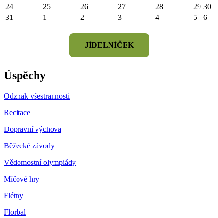
24
25
26
27
28
29
30
31
1
2
3
4
5
6
JÍDELNÍČEK
Úspěchy
Odznak všestrannosti
Recitace
Dopravní výchova
Běžecké závody
Vědomostní olympiády
Míčové hry
Flétny
Florbal