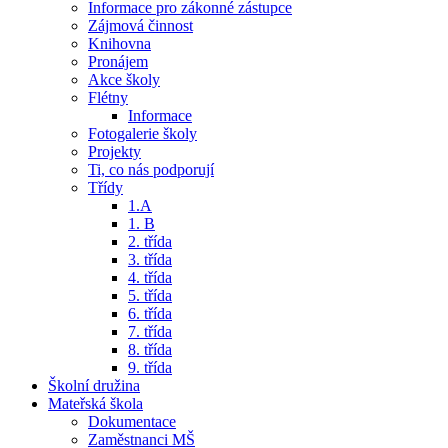
Informace pro zákonné zástupce
Zájmová činnost
Knihovna
Pronájem
Akce školy
Flétny
Informace
Fotogalerie školy
Projekty
Ti, co nás podporují
Třídy
1.A
1. B
2. třída
3. třída
4. třída
5. třída
6. třída
7. třída
8. třída
9. třída
Školní družina
Mateřská škola
Dokumentace
Zaměstnanci MŠ