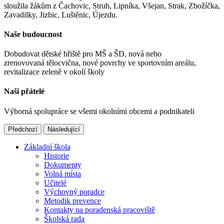
sloužila žákům z Čachovic, Struh, Lipníka, Všejan, Strak, Zbožíčka,
Zavadilky, Jizbic, Luštěnic, Újezdu.
Naše budoucnost
Dobudovat dětské hřiště pro MŠ a ŠD, nová nebo
zrenovovaná tělocvična, nové povrchy ve sportovním areálu,
revitalizace zeleně v okolí školy
Naši přátelé
Výborná spolupráce se všemi okolními obcemi a podnikateli
Předchozí
Následující
Základní škola
Historie
Dokumenty
Volná místa
Učitelé
Výchovný poradce
Metodik prevence
Kontakty na poradenská pracoviště
Školská rada