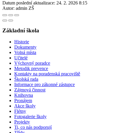
Datum poslední aktualizace:
24. 2. 2026 8:15
Autor:
admin ZŠ
Základní škola
Historie
Dokumenty
Volná místa
Učitelé
Výchovný poradce
Metodik prevence
Kontakty na poradenská pracoviště
Školská rada
Informace pro zákonné zástupce
Zájmová činnost
Knihovna
Pronájem
Akce školy
Flétny
Fotogalerie školy
Projekty
Ti, co nás podporují
Třídy