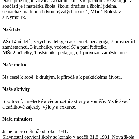
Naše plně organizovaná základní škola s kapacitou 250 žáků, jejíž
součástí je i mateřská škola, školní družina a školní jídelna,
se nachází na hranici dvou bývalých okresů, Mladá Boleslav
a Nymburk.
Naši lidé
ZŠ:
14 učitelů, 3 vychovatelky, 6 asistentek pedagoga, 7 provozních
zaměstnanců, 3 kuchařky, vedoucí ŠJ a paní ředitelka
MŠ:
2 učitelky, 1 asistentka pedagoga, 1 provozní zaměstnanec
Naše motto
Na cestě k sobě, k druhým, k přírodě a k praktickému životu.
Naše aktivity
Sportovní, umělecké a vědomostní aktivity a soutěže. Vzdělávací
a zážitkové zájezdy, výlety a exkurze.
Naše minulost
Jsme tu pro děti již od roku 1931.
Slavnostní otevření školy se konalo v neděli 31.8.1931. Nová škola