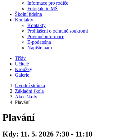
Informace pro rodiče
Fotogalerie MŠ
Školní jídelna
Kontakty
Kontakty
Prohlášení o ochraně soukromí
Povinné informace
E-podatelna
Napište nám
Třídy
Učitelé
Kroužky
Galerie
Úvodní stránka
Základní škola
Akce školy
Plavání
Plavání
Kdy:
11. 5. 2026 7:30 - 11:10