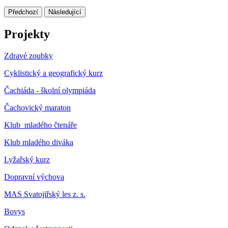
Předchozí
Následující
Projekty
Zdravé zoubky
Cyklistický a geografický kurz
Čachiáda - školní olympiáda
Čachovický maraton
Klub mladého čtenáře
Klub mladého diváka
Lyžařský kurz
Dopravní výchova
MAS Svatojiřský les z. s.
Bovys